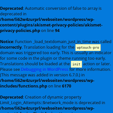
Deprecated
: Automatic conversion of false to array is
deprecated in
/home/li62w4zurprl/webseiten/wordpress/wp-
content/plugins/akismet-privacy-policies/akismet-
privacy-policies.php
on line
94
Notice
: Function _load_textdomain_just_in_time was called
incorrectly
. Translation loading for the
wptouch-pro
domain was triggered too early. This is usually an indicator
for some code in the plugin or theme running too early.
Translations should be loaded at the
action or later.
init
Please see
Debugging in WordPress
for more information.
(This message was added in version 6.7.0.) in
/home/li62w4zurprl/webseiten/wordpress/wp-
includes/functions.php
on line
6170
Deprecated
: Creation of dynamic property
Limit_Login_Attempts::$network_mode is deprecated in
/home/li62w4zurprl/webseiten/wordpress/wp-