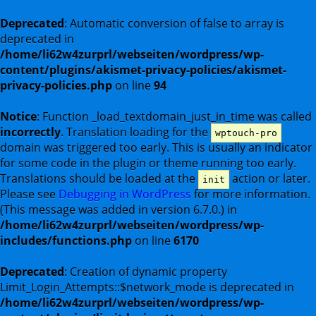
Deprecated
: Automatic conversion of false to array is
deprecated in
/home/li62w4zurprl/webseiten/wordpress/wp-
content/plugins/akismet-privacy-policies/akismet-
privacy-policies.php
on line
94
Notice
: Function _load_textdomain_just_in_time was called
incorrectly
. Translation loading for the
wptouch-pro
domain was triggered too early. This is usually an indicator
for some code in the plugin or theme running too early.
Translations should be loaded at the
action or later.
init
Please see
Debugging in WordPress
for more information.
(This message was added in version 6.7.0.) in
/home/li62w4zurprl/webseiten/wordpress/wp-
includes/functions.php
on line
6170
Deprecated
: Creation of dynamic property
Limit_Login_Attempts::$network_mode is deprecated in
/home/li62w4zurprl/webseiten/wordpress/wp-