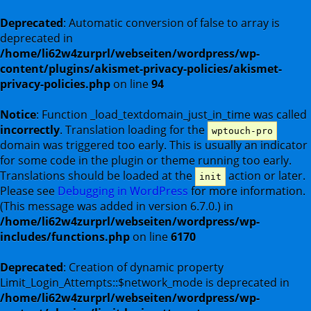
Deprecated
: Automatic conversion of false to array is
deprecated in
/home/li62w4zurprl/webseiten/wordpress/wp-
content/plugins/akismet-privacy-policies/akismet-
privacy-policies.php
on line
94
Notice
: Function _load_textdomain_just_in_time was called
incorrectly
. Translation loading for the
wptouch-pro
domain was triggered too early. This is usually an indicator
for some code in the plugin or theme running too early.
Translations should be loaded at the
action or later.
init
Please see
Debugging in WordPress
for more information.
(This message was added in version 6.7.0.) in
/home/li62w4zurprl/webseiten/wordpress/wp-
includes/functions.php
on line
6170
Deprecated
: Creation of dynamic property
Limit_Login_Attempts::$network_mode is deprecated in
/home/li62w4zurprl/webseiten/wordpress/wp-