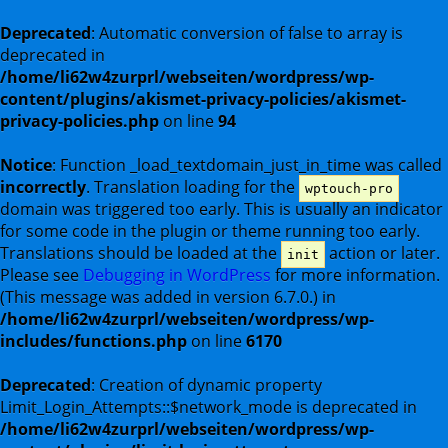
Deprecated
: Automatic conversion of false to array is
deprecated in
/home/li62w4zurprl/webseiten/wordpress/wp-
content/plugins/akismet-privacy-policies/akismet-
privacy-policies.php
on line
94
Notice
: Function _load_textdomain_just_in_time was called
incorrectly
. Translation loading for the
wptouch-pro
domain was triggered too early. This is usually an indicator
for some code in the plugin or theme running too early.
Translations should be loaded at the
action or later.
init
Please see
Debugging in WordPress
for more information.
(This message was added in version 6.7.0.) in
/home/li62w4zurprl/webseiten/wordpress/wp-
includes/functions.php
on line
6170
Deprecated
: Creation of dynamic property
Limit_Login_Attempts::$network_mode is deprecated in
/home/li62w4zurprl/webseiten/wordpress/wp-