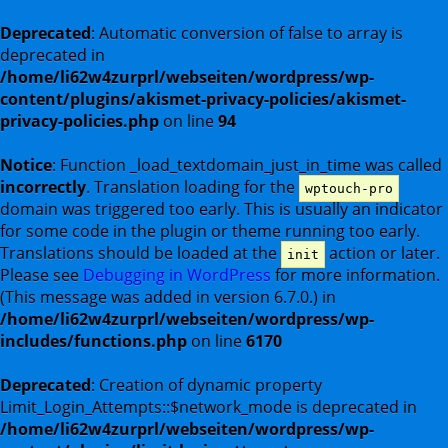
Deprecated
: Automatic conversion of false to array is
deprecated in
/home/li62w4zurprl/webseiten/wordpress/wp-
content/plugins/akismet-privacy-policies/akismet-
privacy-policies.php
on line
94
Notice
: Function _load_textdomain_just_in_time was called
incorrectly
. Translation loading for the
wptouch-pro
domain was triggered too early. This is usually an indicator
for some code in the plugin or theme running too early.
Translations should be loaded at the
action or later.
init
Please see
Debugging in WordPress
for more information.
(This message was added in version 6.7.0.) in
/home/li62w4zurprl/webseiten/wordpress/wp-
includes/functions.php
on line
6170
Deprecated
: Creation of dynamic property
Limit_Login_Attempts::$network_mode is deprecated in
/home/li62w4zurprl/webseiten/wordpress/wp-