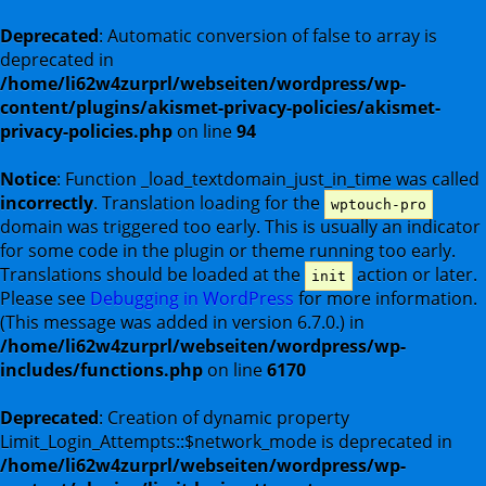
Deprecated
: Automatic conversion of false to array is
deprecated in
/home/li62w4zurprl/webseiten/wordpress/wp-
content/plugins/akismet-privacy-policies/akismet-
privacy-policies.php
on line
94
Notice
: Function _load_textdomain_just_in_time was called
incorrectly
. Translation loading for the
wptouch-pro
domain was triggered too early. This is usually an indicator
for some code in the plugin or theme running too early.
Translations should be loaded at the
action or later.
init
Please see
Debugging in WordPress
for more information.
(This message was added in version 6.7.0.) in
/home/li62w4zurprl/webseiten/wordpress/wp-
includes/functions.php
on line
6170
Deprecated
: Creation of dynamic property
Limit_Login_Attempts::$network_mode is deprecated in
/home/li62w4zurprl/webseiten/wordpress/wp-