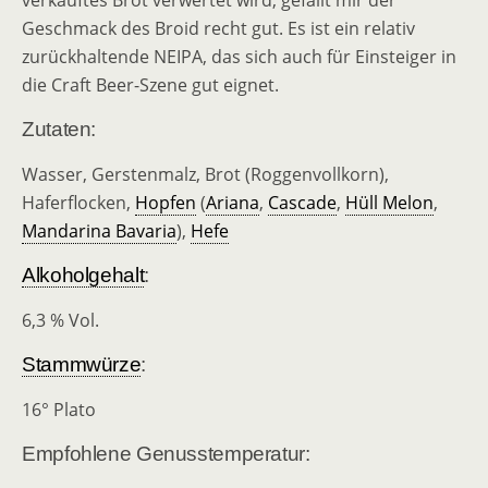
verkauftes Brot verwertet wird, gefällt mir der
Geschmack des Broid recht gut. Es ist ein relativ
zurückhaltende NEIPA, das sich auch für Einsteiger in
die Craft Beer-Szene gut eignet.
Zutaten:
Wasser, Gerstenmalz, Brot (Roggenvollkorn),
Haferflocken,
Hopfen
(
Ariana
,
Cascade
,
Hüll Melon
,
Mandarina Bavaria
),
Hefe
Alkoholgehalt
:
6,3 % Vol.
Stammwürze
:
16° Plato
Empfohlene Genusstemperatur: