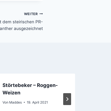
WEITER
t dem steirischen PR-
anther ausgezeichnet
Störtebeker – Roggen-
Kastee
Weizen
Von
Madde
Von
Maddes
19. April 2021