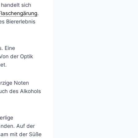
 handelt sich
Flaschengärung
.
s Biererlebnis
s. Eine
 Von der Optik
et.
rzige Noten
uch des Alkohols
erlige
anden. Auf der
sam mit der Süße