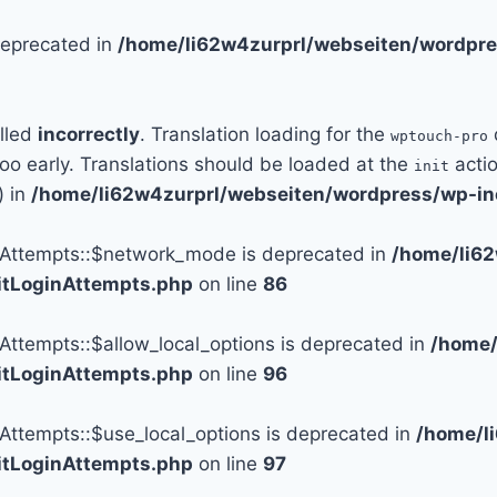
 deprecated in
/home/li62w4zurprl/webseiten/wordpre
alled
incorrectly
. Translation loading for the
wptouch-pro
too early. Translations should be loaded at the
actio
init
) in
/home/li62w4zurprl/webseiten/wordpress/wp-in
n_Attempts::$network_mode is deprecated in
/home/li6
mitLoginAttempts.php
on line
86
_Attempts::$allow_local_options is deprecated in
/home/
mitLoginAttempts.php
on line
96
_Attempts::$use_local_options is deprecated in
/home/l
mitLoginAttempts.php
on line
97