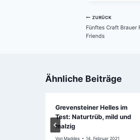
ZURÜCK
Beitragsnavi
Fünftes Craft Brauer 
Friends
Ähnliche Beiträge
 Coast-
Grevensteiner Helles im
Test: Naturtrüb, mild und
malzig
Von
Maddes
14. Februar 2021