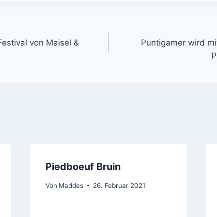
gation
Festival von Maisel &
Puntigamer wird mi
P
Piedboeuf Bruin
Von
Maddes
26. Februar 2021