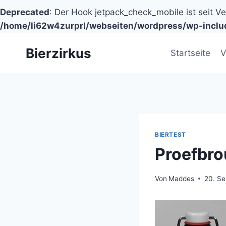
Deprecated
: Der Hook jetpack_check_mobile ist seit V
/home/li62w4zurprl/webseiten/wordpress/wp-inclu
Zum
Bierzirkus
Inhalt
Startseite
V
springen
BIERTEST
Proefbro
Von
Maddes
20. S