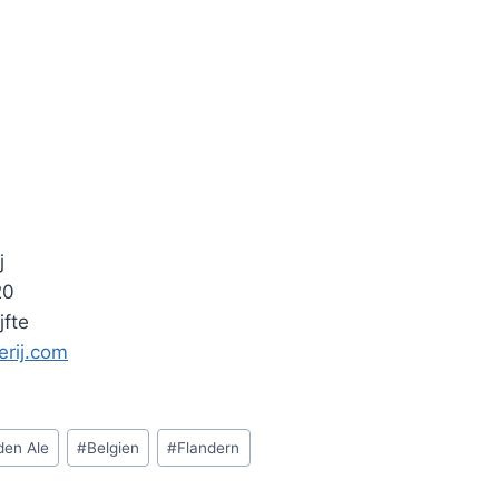
j
20
jfte
rij.com
den Ale
#
Belgien
#
Flandern