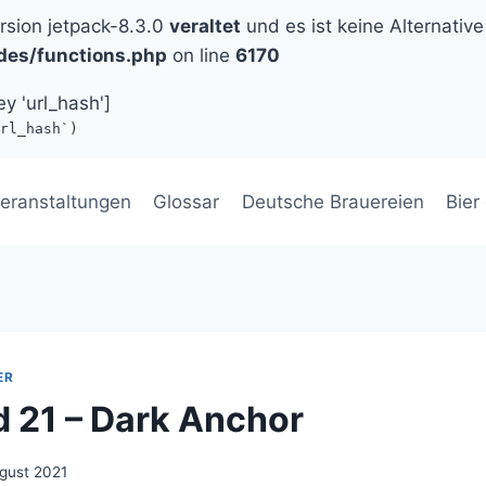
ersion jetpack-8.3.0
veraltet
und es ist keine Alternative
des/functions.php
on line
6170
ey 'url_hash']
rl_hash`)
eranstaltungen
Glossar
Deutsche Brauereien
Bier
ER
 21 – Dark Anchor
gust 2021