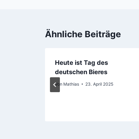
Ähnliche Beiträge
 Hefe-
Heute ist Tag des
i
deutschen Bieres
021
Von
Mathias
23. April 2025