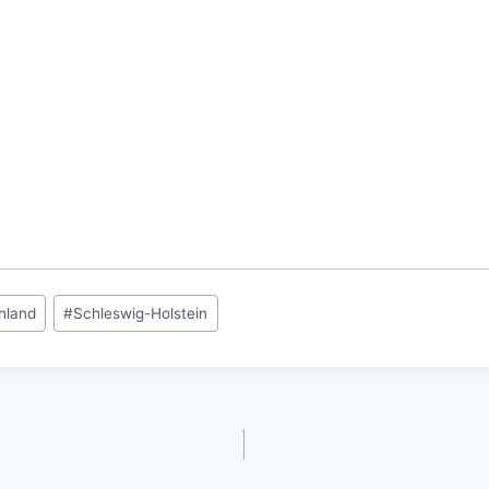
hland
#
Schleswig-Holstein
gation