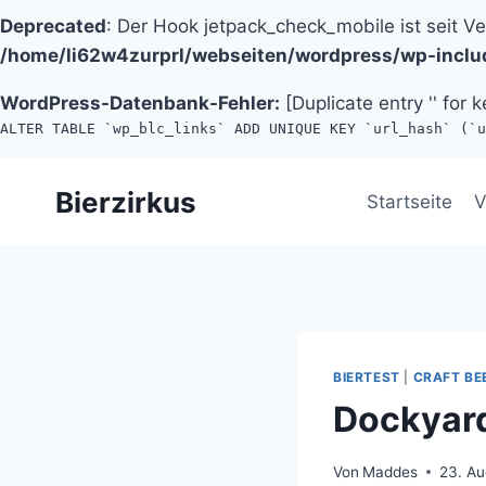
Deprecated
: Der Hook jetpack_check_mobile ist seit V
/home/li62w4zurprl/webseiten/wordpress/wp-inclu
WordPress-Datenbank-Fehler:
[Duplicate entry '' for k
ALTER TABLE `wp_blc_links` ADD UNIQUE KEY `url_hash` (`u
Zum
Bierzirkus
Inhalt
Startseite
V
springen
BIERTEST
|
CRAFT BE
Dockyard
Von
Maddes
23. Au