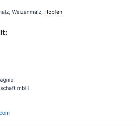
malz, Weizenmalz,
Hopfen
lt:
agnie
lschaft mbH
.com