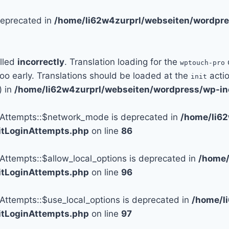
 deprecated in
/home/li62w4zurprl/webseiten/wordpre
alled
incorrectly
. Translation loading for the
wptouch-pro
too early. Translations should be loaded at the
actio
init
) in
/home/li62w4zurprl/webseiten/wordpress/wp-in
n_Attempts::$network_mode is deprecated in
/home/li6
mitLoginAttempts.php
on line
86
_Attempts::$allow_local_options is deprecated in
/home/
mitLoginAttempts.php
on line
96
_Attempts::$use_local_options is deprecated in
/home/l
mitLoginAttempts.php
on line
97