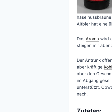
haselnussbraune S
Altbier hat eine 
Das
Aroma
wird d
steigen mir aber
Der Antrunk offen
aber kräftige
Koh
aber den Geschma
im Abgang gesell
unterstützt. Obw
nach.
Zutaten: