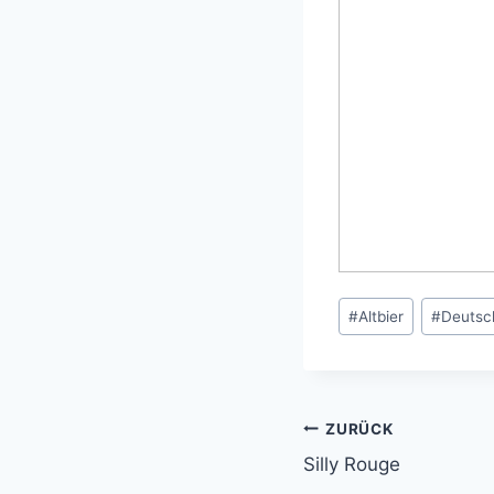
Schlagworte:
#
Altbier
#
Deutsc
ZURÜCK
Beitragsnavi
Silly Rouge