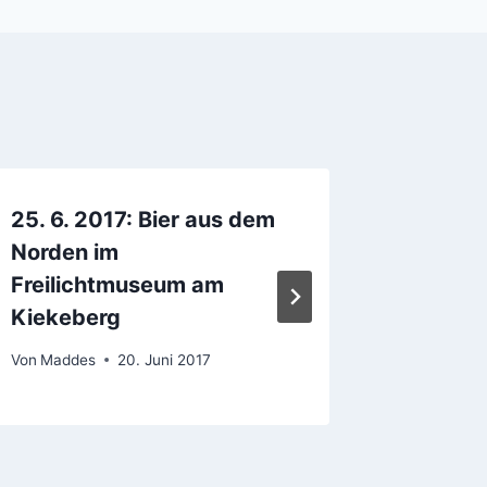
25. 6. 2017: Bier aus dem
Lang-B
Norden im
Von
Madde
Freilichtmuseum am
Kiekeberg
Von
Maddes
20. Juni 2017