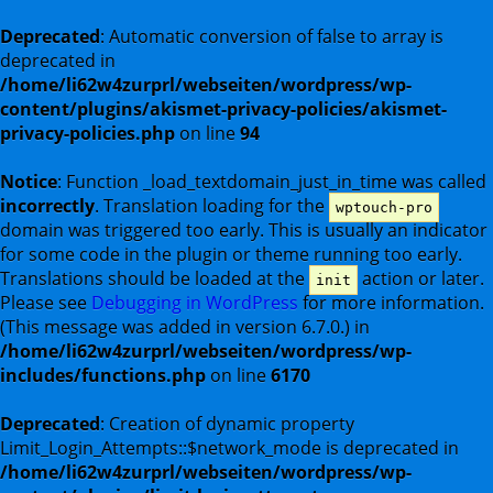
Deprecated
: Automatic conversion of false to array is
deprecated in
/home/li62w4zurprl/webseiten/wordpress/wp-
content/plugins/akismet-privacy-policies/akismet-
privacy-policies.php
on line
94
Notice
: Function _load_textdomain_just_in_time was called
incorrectly
. Translation loading for the
wptouch-pro
domain was triggered too early. This is usually an indicator
for some code in the plugin or theme running too early.
Translations should be loaded at the
action or later.
init
Please see
Debugging in WordPress
for more information.
(This message was added in version 6.7.0.) in
/home/li62w4zurprl/webseiten/wordpress/wp-
includes/functions.php
on line
6170
Deprecated
: Creation of dynamic property
Limit_Login_Attempts::$network_mode is deprecated in
/home/li62w4zurprl/webseiten/wordpress/wp-