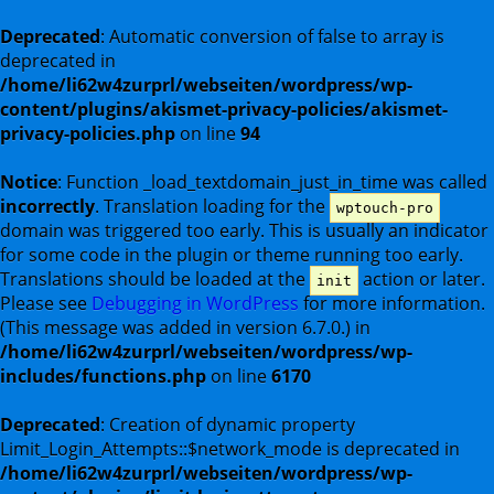
Deprecated
: Automatic conversion of false to array is
deprecated in
/home/li62w4zurprl/webseiten/wordpress/wp-
content/plugins/akismet-privacy-policies/akismet-
privacy-policies.php
on line
94
Notice
: Function _load_textdomain_just_in_time was called
incorrectly
. Translation loading for the
wptouch-pro
domain was triggered too early. This is usually an indicator
for some code in the plugin or theme running too early.
Translations should be loaded at the
action or later.
init
Please see
Debugging in WordPress
for more information.
(This message was added in version 6.7.0.) in
/home/li62w4zurprl/webseiten/wordpress/wp-
includes/functions.php
on line
6170
Deprecated
: Creation of dynamic property
Limit_Login_Attempts::$network_mode is deprecated in
/home/li62w4zurprl/webseiten/wordpress/wp-