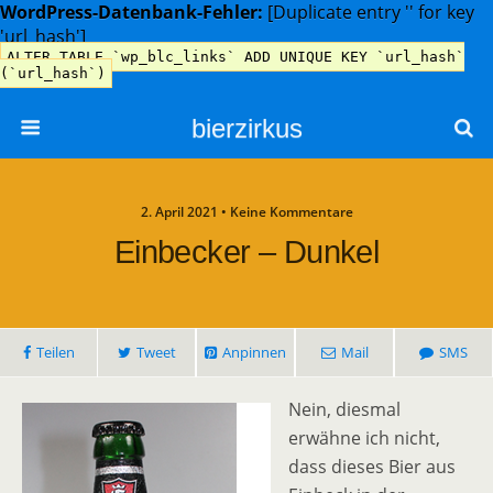
WordPress-Datenbank-Fehler:
[Duplicate entry '' for key
'url_hash']
ALTER TABLE `wp_blc_links` ADD UNIQUE KEY `url_hash`
(`url_hash`)
bierzirkus
2. April 2021 • Keine Kommentare
Einbecker – Dunkel
Teilen
Tweet
Anpinnen
Mail
SMS
Nein, diesmal
erwähne ich nicht,
dass dieses Bier aus