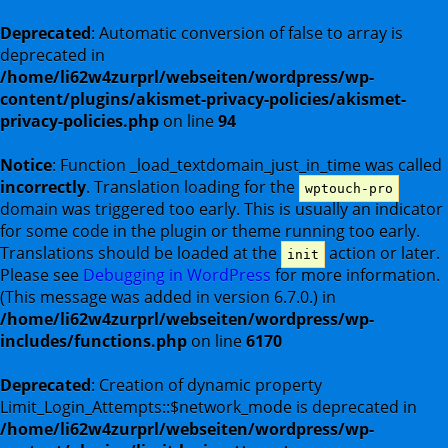
Deprecated
: Automatic conversion of false to array is
deprecated in
/home/li62w4zurprl/webseiten/wordpress/wp-
content/plugins/akismet-privacy-policies/akismet-
privacy-policies.php
on line
94
Notice
: Function _load_textdomain_just_in_time was called
incorrectly
. Translation loading for the
wptouch-pro
domain was triggered too early. This is usually an indicator
for some code in the plugin or theme running too early.
Translations should be loaded at the
action or later.
init
Please see
Debugging in WordPress
for more information.
(This message was added in version 6.7.0.) in
/home/li62w4zurprl/webseiten/wordpress/wp-
includes/functions.php
on line
6170
Deprecated
: Creation of dynamic property
Limit_Login_Attempts::$network_mode is deprecated in
/home/li62w4zurprl/webseiten/wordpress/wp-