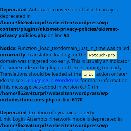
Deprecated
: Automatic conversion of false to array is
deprecated in
/home/li62w4zurprl/webseiten/wordpress/wp-
content/plugins/akismet-privacy-policies/akismet-
privacy-policies.php
on line
94
Notice
: Function _load_textdomain_just_in_time was called
incorrectly
. Translation loading for the
wptouch-pro
domain was triggered too early. This is usually an indicator
for some code in the plugin or theme running too early.
Translations should be loaded at the
action or later.
init
Please see
Debugging in WordPress
for more information.
(This message was added in version 6.7.0.) in
/home/li62w4zurprl/webseiten/wordpress/wp-
includes/functions.php
on line
6170
Deprecated
: Creation of dynamic property
Limit_Login_Attempts::$network_mode is deprecated in
/home/li62w4zurprl/webseiten/wordpress/wp-