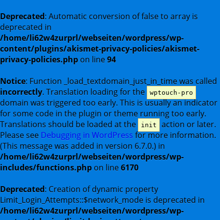
Deprecated
: Automatic conversion of false to array is
deprecated in
/home/li62w4zurprl/webseiten/wordpress/wp-
content/plugins/akismet-privacy-policies/akismet-
privacy-policies.php
on line
94
Notice
: Function _load_textdomain_just_in_time was called
incorrectly
. Translation loading for the
wptouch-pro
domain was triggered too early. This is usually an indicator
for some code in the plugin or theme running too early.
Translations should be loaded at the
action or later.
init
Please see
Debugging in WordPress
for more information.
(This message was added in version 6.7.0.) in
/home/li62w4zurprl/webseiten/wordpress/wp-
includes/functions.php
on line
6170
Deprecated
: Creation of dynamic property
Limit_Login_Attempts::$network_mode is deprecated in
/home/li62w4zurprl/webseiten/wordpress/wp-