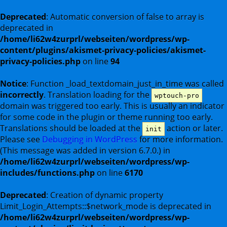
Deprecated
: Automatic conversion of false to array is
deprecated in
/home/li62w4zurprl/webseiten/wordpress/wp-
content/plugins/akismet-privacy-policies/akismet-
privacy-policies.php
on line
94
Notice
: Function _load_textdomain_just_in_time was called
incorrectly
. Translation loading for the
wptouch-pro
domain was triggered too early. This is usually an indicator
for some code in the plugin or theme running too early.
Translations should be loaded at the
action or later.
init
Please see
Debugging in WordPress
for more information.
(This message was added in version 6.7.0.) in
/home/li62w4zurprl/webseiten/wordpress/wp-
includes/functions.php
on line
6170
Deprecated
: Creation of dynamic property
Limit_Login_Attempts::$network_mode is deprecated in
/home/li62w4zurprl/webseiten/wordpress/wp-