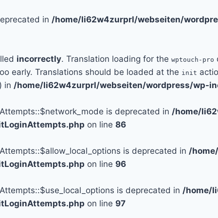
 deprecated in
/home/li62w4zurprl/webseiten/wordpre
alled
incorrectly
. Translation loading for the
wptouch-pro
too early. Translations should be loaded at the
actio
init
) in
/home/li62w4zurprl/webseiten/wordpress/wp-in
n_Attempts::$network_mode is deprecated in
/home/li6
mitLoginAttempts.php
on line
86
_Attempts::$allow_local_options is deprecated in
/home/
mitLoginAttempts.php
on line
96
_Attempts::$use_local_options is deprecated in
/home/l
mitLoginAttempts.php
on line
97