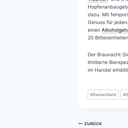
Hopfenanbaugebie
dazu. Mit feinp
Genuss für jeden.
einen
Alkoholgeh
20 Bittereinheiten
Der Braunacht-Si
limitierte Bierspe
im Handel erhältl
Schlagworte:
#
Deutschland
#
S
ZURÜCK
Beitragsnavi