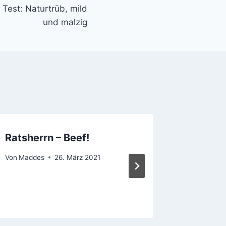
 Test: Naturtrüb, mild
und malzig
Ratsherrn – Beef!
Vaterta
Krostit
Von
Maddes
26. März 2021
2025
Von
Mathia