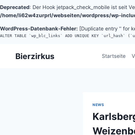
Deprecated
: Der Hook jetpack_check_mobile ist seit V
/home/li62w4zurprl/webseiten/wordpress/wp-inclu
WordPress-Datenbank-Fehler:
[Duplicate entry '' for k
ALTER TABLE `wp_blc_links` ADD UNIQUE KEY `url_hash` (`u
Zum
Bierzirkus
Inhalt
Startseite
V
springen
NEWS
Karlsberg
Weizenbo