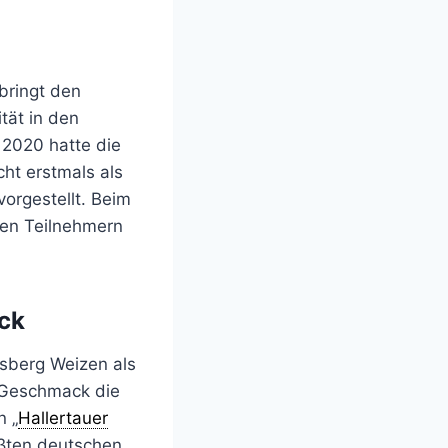
bringt den
tät in den
 2020 hatte die
ht erstmals als
vorgestellt. Beim
 den Teilnehmern
ck
sberg Weizen als
e Geschmack die
n „
Hallertauer
ßten deutschen