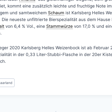
t, kommt eine zusätzlich leichte und fruchtige Note 
origem und samtweichem
Schaum
ist Karlsberg Helles W
 Die neueste unfiltrierte Bierspezialität aus dem Hause
alt
von 6,4 % Vol., eine
Stammwürze
von 17,0 % und ei
.
eger 2020 Karlsberg Helles Weizenbock ist ab Februar 2
zialität in der 0,33 Liter-Stubbi-Flasche in der 20er Kis
ich.
aarland
gation