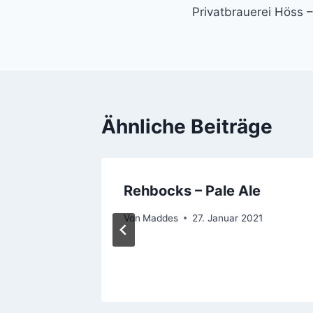
Privatbrauerei Höss –
Ähnliche Beiträge
–
Rehbocks – Pale Ale
on 2022
Von
Maddes
27. Januar 2021
r 2024