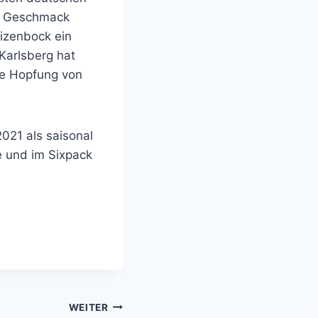
im Geschmack
eizenbock ein
 Karlsberg hat
ne Hopfung von
021 als saisonal
te und im Sixpack
WEITER