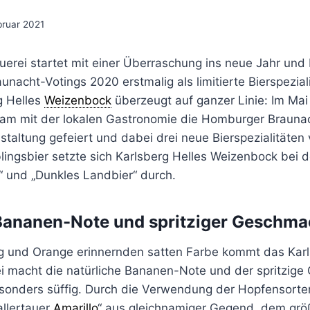
bruar 2021
uerei startet mit einer Überraschung ins neue Jahr und 
nacht-Votings 2020 erstmalig als limitierte Bierspeziali
g Helles
Weizenbock
überzeugt auf ganzer Linie: Im Mai
am mit der lokalen Gastronomie die Homburger Braunac
nstaltung gefeiert und dabei drei neue Bierspezialitäten 
eblingsbier setzte sich Karlsberg Helles Weizenbock bei
“ und „Dunkles Landbier“ durch.
Bananen-Note und spritziger Geschma
ig und Orange erinnernden satten Farbe kommt das Karl
i macht die natürliche Bananen-Note und der spritzig
besonders süffig. Durch die Verwendung der Hopfensorte
allertauer
Amarillo
“ aus gleichnamiger Gegend, dem grö