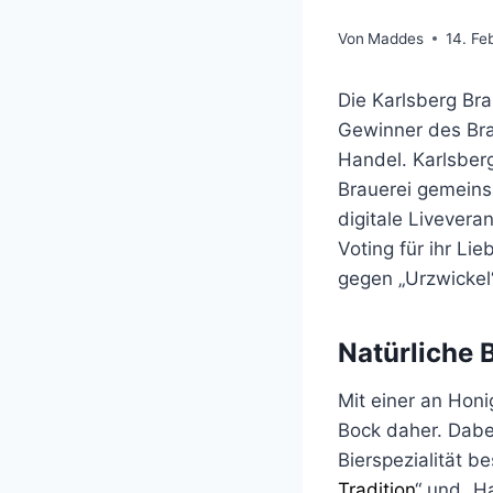
Von
Maddes
14. Fe
Die Karlsberg Bra
Gewinner des Brau
Handel. Karlsber
Brauerei gemeins
digitale Livevera
Voting für ihr Li
gegen „Urzwickel
Natürliche 
Mit einer an Hon
Bock daher. Dabe
Bierspezialität 
Tradition
“ und „H