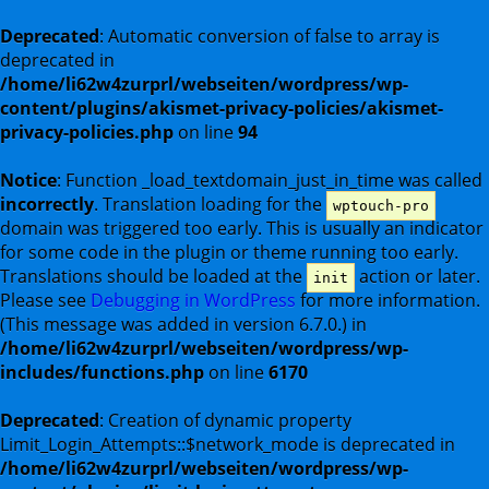
Deprecated
: Automatic conversion of false to array is
deprecated in
/home/li62w4zurprl/webseiten/wordpress/wp-
content/plugins/akismet-privacy-policies/akismet-
privacy-policies.php
on line
94
Notice
: Function _load_textdomain_just_in_time was called
incorrectly
. Translation loading for the
wptouch-pro
domain was triggered too early. This is usually an indicator
for some code in the plugin or theme running too early.
Translations should be loaded at the
action or later.
init
Please see
Debugging in WordPress
for more information.
(This message was added in version 6.7.0.) in
/home/li62w4zurprl/webseiten/wordpress/wp-
includes/functions.php
on line
6170
Deprecated
: Creation of dynamic property
Limit_Login_Attempts::$network_mode is deprecated in
/home/li62w4zurprl/webseiten/wordpress/wp-