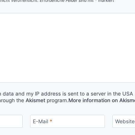
icht veröffentlicht.
Erforderliche Felder sind mit
*
markiert
n data and my IP address is sent to a server in the USA 
hrough the
Akismet
program.
More information on Akis
E-Mail
*
Website