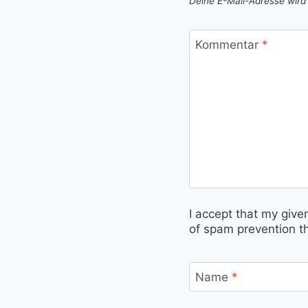
Deine E-Mail-Adresse wird n
Kommentar
*
I accept that my give
of spam prevention t
Name
*