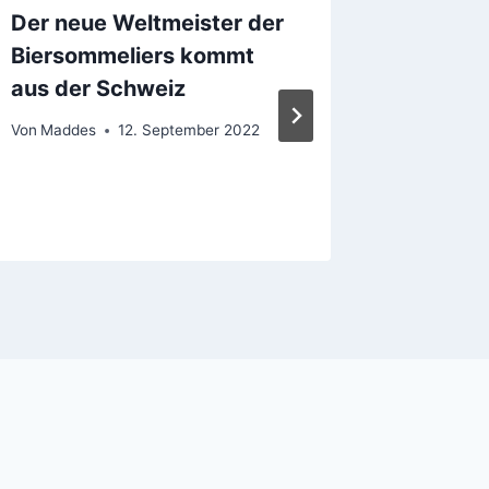
Der neue Weltmeister der
Frankre
Biersommeliers kommt
den Bre
aus der Schweiz
Von
Madde
Von
Maddes
12. September 2022