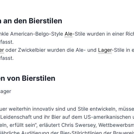
an den Bierstilen
nkle American-Belgo-Style
Ale
-Stile wurden in einer Rich
asst.
er
oder Zwickelbier wurden die Ale- und
Lager
-Stile in 
asst.
n von Bierstilen
lager
er weiterhin innovativ sind und Stile entwickeln, müss
re Leidenschaft und ihr Bier auf dem US-amerikanischen
ln, erfüllt sein“, erläutert Chris Swersey, Wettbewerb
jährliche Auditierung der Bier-Stilrichtlinien der Brauerei