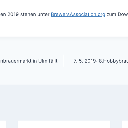
inien 2019 stehen unter
BrewersAssociation.org
zum Down
gation
einbrauermarkt in Ulm fällt
7. 5. 2019: 8.Hobbybra