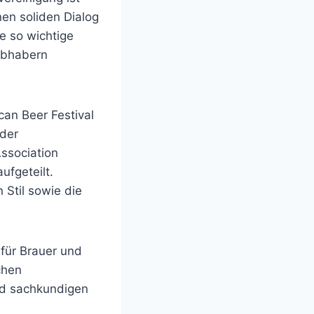
nen soliden Dialog
e so wichtige
iebhabern
can Beer Festival
 der
Association
ufgeteilt.
 Stil sowie die
 für Brauer und
chen
nd sachkundigen