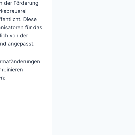
ch der Förderung
ksbrauerei
fentlicht. Diese
anisatoren für das
lich von der
und angepasst.
Formatänderungen
mbinieren
en: