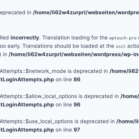
 deprecated in
/home/li62w4zurprl/webseiten/wordpre
alled
incorrectly
. Translation loading for the
wptouch-pro
too early. Translations should be loaded at the
actio
init
) in
/home/li62w4zurprl/webseiten/wordpress/wp-in
n_Attempts::$network_mode is deprecated in
/home/li6
mitLoginAttempts.php
on line
86
_Attempts::$allow_local_options is deprecated in
/home/
mitLoginAttempts.php
on line
96
_Attempts::$use_local_options is deprecated in
/home/l
mitLoginAttempts.php
on line
97