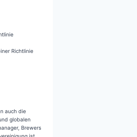
tlinie
einer Richtlinie
en auch die
 und globalen
smanager, Brewers
vereinigung ist