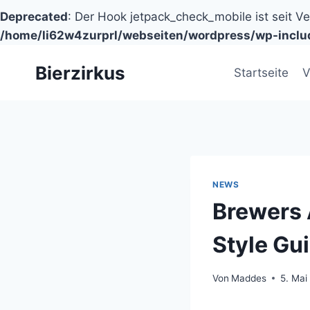
Deprecated
: Der Hook jetpack_check_mobile ist seit V
/home/li62w4zurprl/webseiten/wordpress/wp-inclu
Zum
Bierzirkus
Inhalt
Startseite
V
springen
NEWS
Brewers 
Style Gu
Von
Maddes
5. Mai