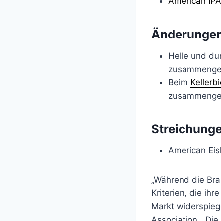
American IPA
Änderungen 
Helle und du
zusammengef
Beim
Kellerbi
zusammengef
Streichunge
American Eis
„Während die Brau
Kriterien, die ih
Markt widerspiege
Association. „Die 