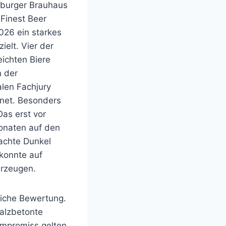
burger Brauhaus
 Finest Beer
026 ein starkes
ielt. Vier der
eichten Biere
 der
alen Fachjury
net. Besonders
Das erst vor
naten auf den
achte Dunkel
 konnte auf
rzeugen.
tliche Bewertung.
malzbetonte
Kompromiss gelten