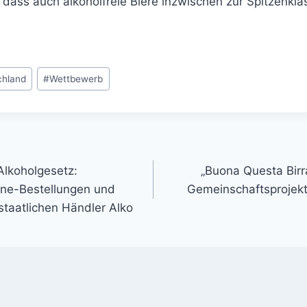
 dass auch alkoholfreie Biere inzwischen zur Spitzenkl
chland
#
Wettbewerb
gation
 Alkoholgesetz:
„Buona Questa Birra
ine-Bestellungen und
Gemeinschaftsprojekt
staatlichen Händler Alko