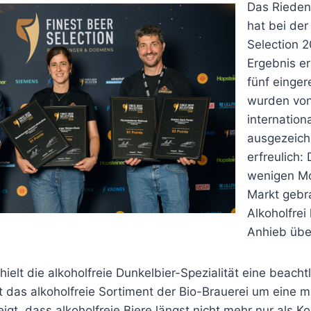
Das Rieden
hat bei der
Selection 2
Ergebnis erz
fünf einger
wurden von
internation
ausgezeich
erfreulich: 
wenigen Mo
Markt gebr
Alkoholfrei
Anhieb übe
hielt die alkoholfreie Dunkelbier-Spezialität eine beach
t das alkoholfreie Sortiment der Bio-Brauerei um eine 
eigt, dass alkoholfreie Biere längst nicht mehr nur als 