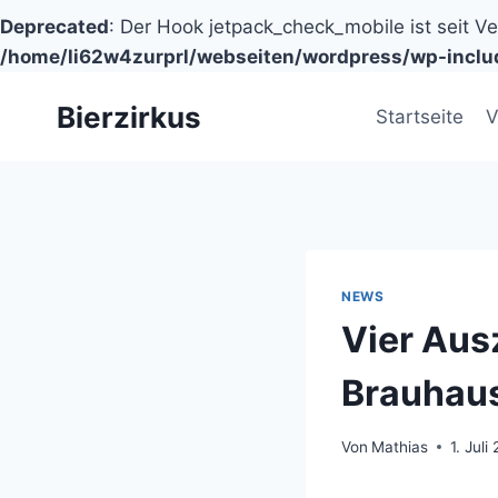
Deprecated
: Der Hook jetpack_check_mobile ist seit V
/home/li62w4zurprl/webseiten/wordpress/wp-inclu
Zum
Bierzirkus
Inhalt
Startseite
V
springen
NEWS
Vier Aus
Brauhaus
Von
Mathias
1. Juli