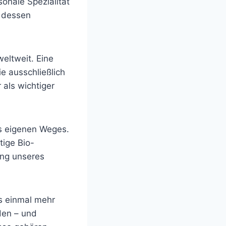
isonale Spezialität
h dessen
eltweit. Eine
ie ausschließlich
 als wichtiger
es eigenen Weges.
ige Bio-
ung unseres
s einmal mehr
den – und