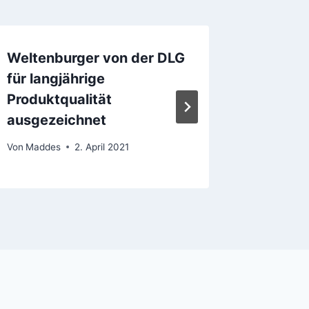
Weltenburger von der DLG
28. 4. 
für langjährige
Bieres 
Produktqualität
Freila
ausgezeichnet
Windsh
Von
Maddes
2. April 2021
Von
Madde