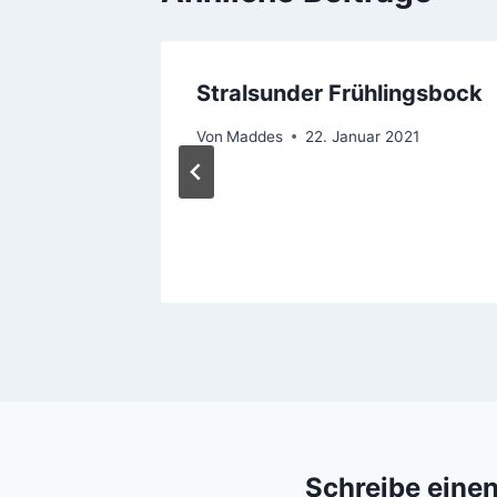
inner
Stralsunder Frühlingsbock
ards
Von
Maddes
22. Januar 2021
025
Schreibe eine