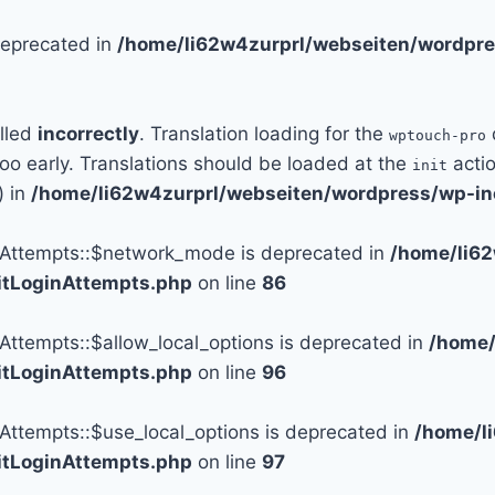
 deprecated in
/home/li62w4zurprl/webseiten/wordpre
alled
incorrectly
. Translation loading for the
wptouch-pro
too early. Translations should be loaded at the
actio
init
) in
/home/li62w4zurprl/webseiten/wordpress/wp-in
n_Attempts::$network_mode is deprecated in
/home/li6
mitLoginAttempts.php
on line
86
_Attempts::$allow_local_options is deprecated in
/home/
mitLoginAttempts.php
on line
96
_Attempts::$use_local_options is deprecated in
/home/l
mitLoginAttempts.php
on line
97