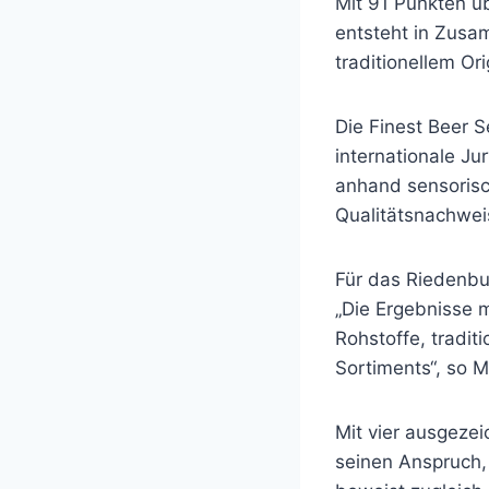
Mit 91 Punkten ü
entsteht in Zusa
traditionellem Or
Die Finest Beer 
internationale Jur
anhand sensorisch
Qualitätsnachweis
Für das Riedenbu
„Die Ergebnisse 
Rohstoffe, tradit
Sortiments“, so M
Mit vier ausgeze
seinen Anspruch, 