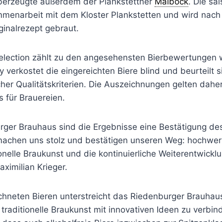
berzeugte außerdem der Plankstettner
Maibock
. Die sa
mmenarbeit mit dem Kloster Plankstetten und wird nac
iginalrezept gebraut.
Selection zählt zu den angesehensten Bierbewertungen w
y verkostet die eingereichten Biere blind und beurteilt s
er Qualitätskriterien. Die Auszeichnungen gelten daher
 für Brauereien.
rger Brauhaus sind die Ergebnisse eine Bestätigung d
machen uns stolz und bestätigen unseren Weg: hochwert
ionelle Braukunst und die kontinuierliche Weiterentwickl
aximilian Krieger.
ichneten Bieren unterstreicht das Riedenburger Brauhau
traditionelle Braukunst mit innovativen Ideen zu verbin