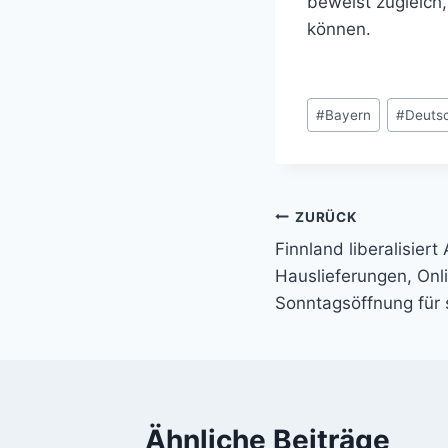
beweist zugleich,
können.
Schlagworte:
#
Bayern
#
Deuts
ZURÜCK
Beitragsnavi
Finnland liberalisiert
Hauslieferungen, Onl
Sonntagsöffnung für 
Ähnliche Beiträge