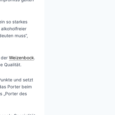
ein so starkes
alkoholfreier
deuten muss“,
t der
Weizenbock
.
e Qualität.
Punkte und setzt
das Porter beim
s „Porter des