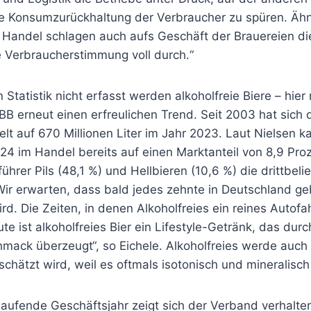
die Konsumzurückhaltung der Verbraucher zu spüren. Ähn
Handel schlagen auch aufs Geschäft der Brauereien die
e Verbraucherstimmung voll durch.“
 Statistik nicht erfasst werden alkoholfreie Biere – hier
BB erneut einen erfreulichen Trend. Seit 2003 hat sich 
lt auf 670 Millionen Liter im Jahr 2023. Laut Nielsen 
4 im Handel bereits auf einen Marktanteil von 8,9 Proz
ührer Pils (48,1 %) und Hellbieren (10,6 %) die drittbeli
Wir erwarten, dass bald jedes zehnte in Deutschland ge
ird. Die Zeiten, in denen Alkoholfreies ein reines Autofa
te ist alkoholfreies Bier ein Lifestyle-Getränk, das durch
mack überzeugt“, so Eichele. Alkoholfreies werde auch 
schätzt wird, weil es oftmals isotonisch und mineralisch 
 laufende Geschäftsjahr zeigt sich der Verband verhalten