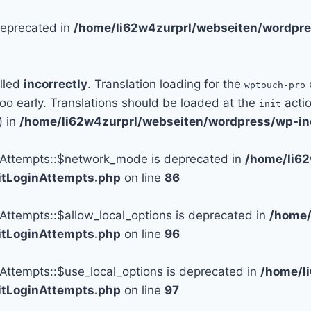
 deprecated in
/home/li62w4zurprl/webseiten/wordpre
alled
incorrectly
. Translation loading for the
wptouch-pro
too early. Translations should be loaded at the
actio
init
) in
/home/li62w4zurprl/webseiten/wordpress/wp-in
n_Attempts::$network_mode is deprecated in
/home/li6
mitLoginAttempts.php
on line
86
_Attempts::$allow_local_options is deprecated in
/home/
mitLoginAttempts.php
on line
96
_Attempts::$use_local_options is deprecated in
/home/l
mitLoginAttempts.php
on line
97