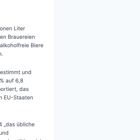
onen Liter
hen Brauereien
alkoholfreie Biere
n.
bestimmt und
% auf 6,8
portiert, das
in EU-Staaten
4 „das übliche
 und