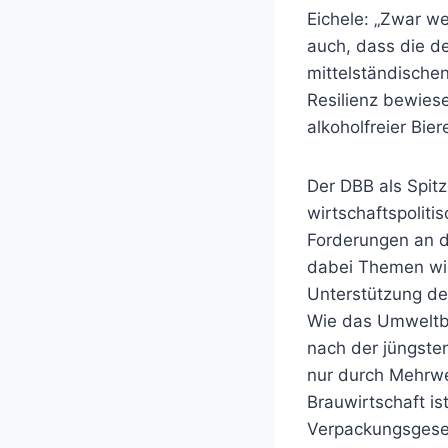
Eichele: „Zwar we
auch, dass die d
mittelständischen
Resilienz bewies
alkoholfreier Bie
Der DBB als Spit
wirtschaftspolit
Forderungen an d
dabei Themen wie
Unterstützung de
Wie das Umweltbu
nach der jüngste
nur durch Mehrwe
Brauwirtschaft is
Verpackungsgesetz