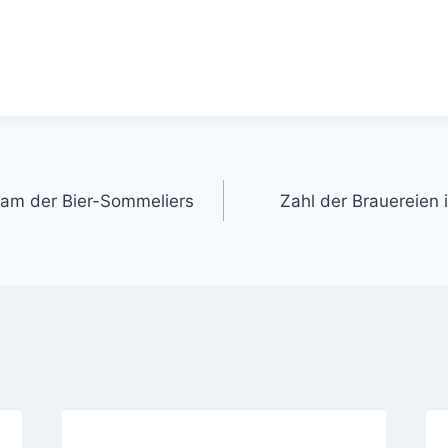
gation
eam der Bier-Sommeliers
Zahl der Brauereien 