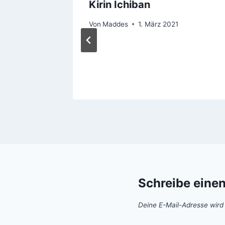
Kirin Ichiban
 der
Von
Maddes
1. März 2021
2019
Schreibe eine
Deine E-Mail-Adresse wird n