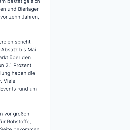
em bestätige sich
ien und Bierlager
 vor zehn Jahren,
reien spricht
r-Absatz bis Mai
arkt über den
n 2,1 Prozent
klung haben die
. Viele
h Events rund um
in vor großen
ür Rohstoffe,
en Seite bekommen