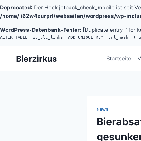
Deprecated
: Der Hook jetpack_check_mobile ist seit V
/home/li62w4zurprl/webseiten/wordpress/wp-inclu
WordPress-Datenbank-Fehler:
[Duplicate entry '' for k
ALTER TABLE `wp_blc_links` ADD UNIQUE KEY `url_hash` (`u
Zum
Bierzirkus
Inhalt
Startseite
V
springen
NEWS
Bierabsa
gesunke