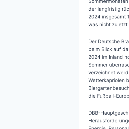
Sommermonaten st
der langfristig r
2024 insgesamt 13
was nicht zuletz
Der Deutsche Bra
beim Blick auf da
2024 im Inland n
Sommer überrasch
verzeichnet werd
Wetterkapriolen 
Biergartenbesuch
die Fußball-Euro
DBB-Hauptgeschäf
Herausforderungen
Energie, Persona