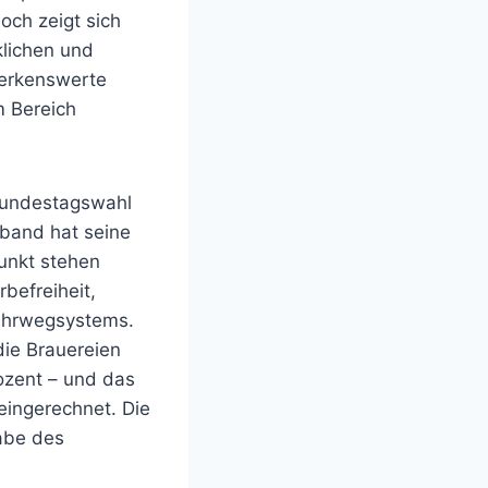
och zeigt sich
klichen und
merkenswerte
m Bereich
 Bundestagswahl
band hat seine
unkt stehen
befreiheit,
ehrwegsystems.
die Brauereien
ozent – und das
eingerechnet. Die
gabe des