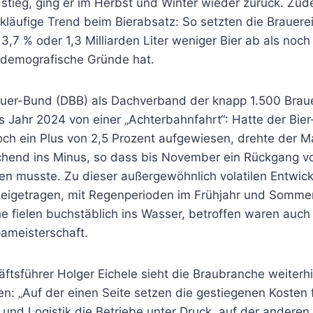
ieg, ging er im Herbst und Winter wieder zurück. Zud
ückläufige Trend beim Bierabsatz: So setzten die Brauere
,7 % oder 1,3 Milliarden Liter weniger Bier ab als noch
t demografische Gründe hat.
uer-Bund (DBB) als Dachverband der knapp 1.500 Braue
s Jahr 2024 von einer „Achterbahnfahrt“: Hatte der Bie
och ein Plus von 2,5 Prozent aufgewiesen, drehte der M
end ins Minus, so dass bis November ein Rückgang vo
en musste. Zu dieser außergewöhnlich volatilen Entwic
beigetragen, mit Regenperioden im Frühjahr und Sommer
e fielen buchstäblich ins Wasser, betroffen waren auc
pameisterschaft.
tsführer Holger Eichele sieht die Braubranche weiterh
: „Auf der einen Seite setzen die gestiegenen Kosten f
l und Logistik die Betriebe unter Druck, auf der ander