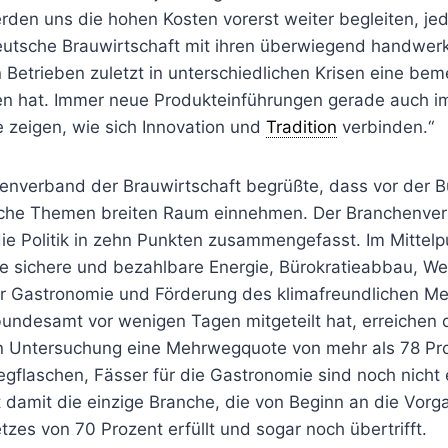
rden uns die hohen Kosten vorerst weiter begleiten, jed
eutsche Brauwirtschaft mit ihren überwiegend handwer
 Betrieben zuletzt in unterschiedlichen Krisen eine be
en hat. Immer neue Produkteinführungen gerade auch i
re zeigen, wie sich Innovation und
Tradition
verbinden.“
zenverband der Brauwirtschaft begrüßte, dass vor der
ische Themen breiten Raum einnehmen. Der Branchenver
ie Politik in zehn Punkten zusammengefasst. Im Mittelp
 sichere und bezahlbare Energie, Bürokratieabbau, Wer
r Gastronomie und Förderung des klimafreundlichen M
ndesamt vor wenigen Tagen mitgeteilt hat, erreichen 
n Untersuchung eine Mehrwegquote von mehr als 78 Pr
gflaschen, Fässer für die Gastronomie sind noch nicht 
t damit die einzige Branche, die von Beginn an die Vor
es von 70 Prozent erfüllt und sogar noch übertrifft.