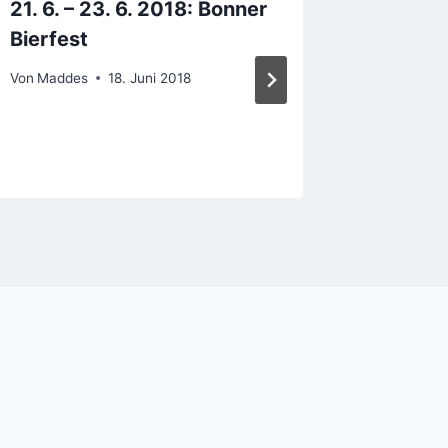
21. 6. – 23. 6. 2018: Bonner
Rügener
Bierfest
Baltic 
Von
Maddes
18. Juni 2018
Von
Madde