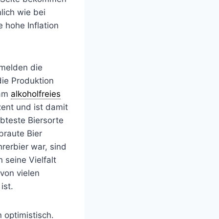
lich wie bei
 hohe Inflation
 melden die
die Produktion
kam
alkoholfreies
ent und ist damit
ebteste Biersorte
braute Bier
hrerbier war, sind
 seine Vielfalt
von vielen
ist.
 optimistisch.