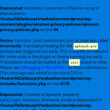
Deprecated
: Automatic conversion of false to array is
deprecated in
/home/li62w4zurprl/webseiten/wordpress/wp-
content/plugins/akismet-privacy-policies/akismet-
privacy-policies.php
on line
94
Notice
: Function _load_textdomain_just_in_time was called
incorrectly
. Translation loading for the
wptouch-pro
domain was triggered too early. This is usually an indicator
for some code in the plugin or theme running too early.
Translations should be loaded at the
action or later.
init
Please see
Debugging in WordPress
for more information.
(This message was added in version 6.7.0.) in
/home/li62w4zurprl/webseiten/wordpress/wp-
includes/functions.php
on line
6170
Deprecated
: Creation of dynamic property
Limit_Login_Attempts::$network_mode is deprecated in
/home/li62w4zurprl/webseiten/wordpress/wp-