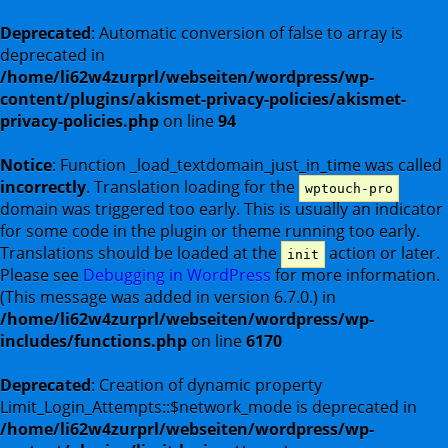
Deprecated
: Automatic conversion of false to array is
deprecated in
/home/li62w4zurprl/webseiten/wordpress/wp-
content/plugins/akismet-privacy-policies/akismet-
privacy-policies.php
on line
94
Notice
: Function _load_textdomain_just_in_time was called
incorrectly
. Translation loading for the
wptouch-pro
domain was triggered too early. This is usually an indicator
for some code in the plugin or theme running too early.
Translations should be loaded at the
action or later.
init
Please see
Debugging in WordPress
for more information.
(This message was added in version 6.7.0.) in
/home/li62w4zurprl/webseiten/wordpress/wp-
includes/functions.php
on line
6170
Deprecated
: Creation of dynamic property
Limit_Login_Attempts::$network_mode is deprecated in
/home/li62w4zurprl/webseiten/wordpress/wp-