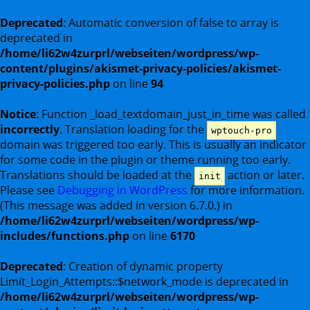
Deprecated
: Automatic conversion of false to array is
deprecated in
/home/li62w4zurprl/webseiten/wordpress/wp-
content/plugins/akismet-privacy-policies/akismet-
privacy-policies.php
on line
94
Notice
: Function _load_textdomain_just_in_time was called
incorrectly
. Translation loading for the
wptouch-pro
domain was triggered too early. This is usually an indicator
for some code in the plugin or theme running too early.
Translations should be loaded at the
action or later.
init
Please see
Debugging in WordPress
for more information.
(This message was added in version 6.7.0.) in
/home/li62w4zurprl/webseiten/wordpress/wp-
includes/functions.php
on line
6170
Deprecated
: Creation of dynamic property
Limit_Login_Attempts::$network_mode is deprecated in
/home/li62w4zurprl/webseiten/wordpress/wp-