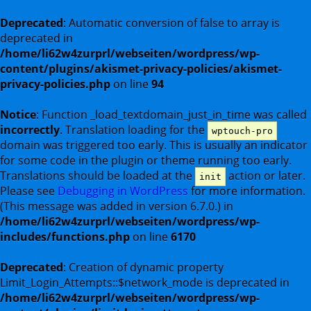
Deprecated
: Automatic conversion of false to array is
deprecated in
/home/li62w4zurprl/webseiten/wordpress/wp-
content/plugins/akismet-privacy-policies/akismet-
privacy-policies.php
on line
94
Notice
: Function _load_textdomain_just_in_time was called
incorrectly
. Translation loading for the
wptouch-pro
domain was triggered too early. This is usually an indicator
for some code in the plugin or theme running too early.
Translations should be loaded at the
action or later.
init
Please see
Debugging in WordPress
for more information.
(This message was added in version 6.7.0.) in
/home/li62w4zurprl/webseiten/wordpress/wp-
includes/functions.php
on line
6170
Deprecated
: Creation of dynamic property
Limit_Login_Attempts::$network_mode is deprecated in
/home/li62w4zurprl/webseiten/wordpress/wp-