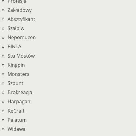
Profesja
Zakładowy
Absztyfikant
Szałpiw
Nepomucen
PINTA
Stu Mostów
Kingpin
Monsters
Szpunt
Brokreacja
Harpagan
ReCraft
Palatum
Widawa