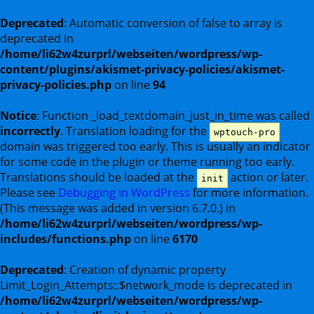
Deprecated
: Automatic conversion of false to array is
deprecated in
/home/li62w4zurprl/webseiten/wordpress/wp-
content/plugins/akismet-privacy-policies/akismet-
privacy-policies.php
on line
94
Notice
: Function _load_textdomain_just_in_time was called
incorrectly
. Translation loading for the
wptouch-pro
domain was triggered too early. This is usually an indicator
for some code in the plugin or theme running too early.
Translations should be loaded at the
action or later.
init
Please see
Debugging in WordPress
for more information.
(This message was added in version 6.7.0.) in
/home/li62w4zurprl/webseiten/wordpress/wp-
includes/functions.php
on line
6170
Deprecated
: Creation of dynamic property
Limit_Login_Attempts::$network_mode is deprecated in
/home/li62w4zurprl/webseiten/wordpress/wp-