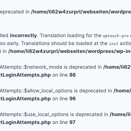
 deprecated in
/home/li62w4zurprl/webseiten/wordpre
alled
incorrectly
. Translation loading for the
wptouch-pro
too early. Translations should be loaded at the
actio
init
) in
/home/li62w4zurprl/webseiten/wordpress/wp-in
n_Attempts::$network_mode is deprecated in
/home/li6
mitLoginAttempts.php
on line
86
_Attempts::$allow_local_options is deprecated in
/home/
mitLoginAttempts.php
on line
96
_Attempts::$use_local_options is deprecated in
/home/l
mitLoginAttempts.php
on line
97