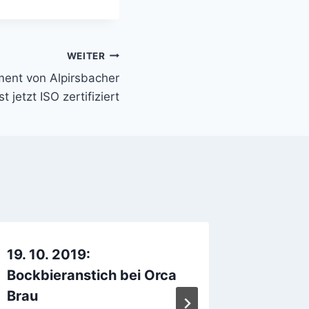
WEITER
ent von Alpirsbacher
t jetzt ISO zertifiziert
19. 10. 2019:
Privatb
Bockbieranstich bei Orca
Allgäue
Brau
Von
Madde