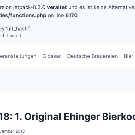
ersion jetpack-8.3.0
veraltet
und es ist keine Alternative
des/functions.php
on line
6170
ey 'url_hash']
rl_hash`)
eranstaltungen
Glossar
Deutsche Brauereien
Bier
018: 1. Original Ehinger Bierk
ovember 2018