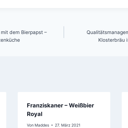
gation
h mit dem Bierpapst –
Qualitätsmanagem
tzenküche
Klosterbräu is
Franziskaner – Weißbier
Royal
Von
Maddes
27. März 2021