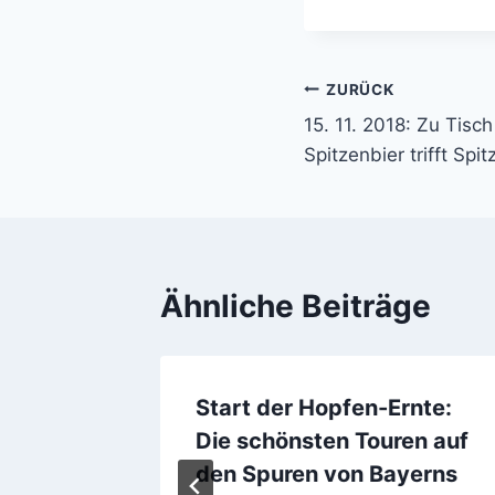
ZURÜCK
Beitragsnavi
15. 11. 2018: Zu Tisc
Spitzenbier trifft Spi
Ähnliche Beiträge
beim
Start der Hopfen-Ernte:
r
Die schönsten Touren auf
den Spuren von Bayerns
r 2016