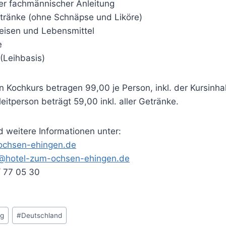
er fachmännischer Anleitung
tränke (ohne Schnäpse und Liköre)
eisen und Lebensmittel
e
(Leihbasis)
n Kochkurs betragen 99,00 je Person, inkl. der Kursinha
eitperson beträgt 59,00 inkl. aller Getränke.
weitere Informationen unter:
ochsen-ehingen.de
n@hotel-zum-ochsen-ehingen.de
/ 77 05 30
rg
#
Deutschland