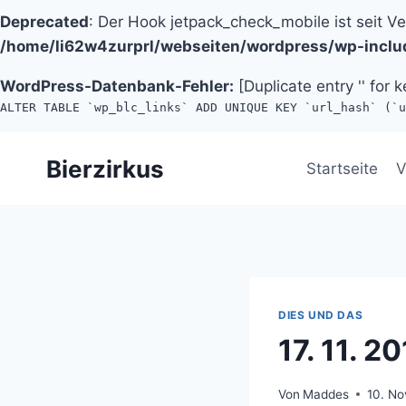
Deprecated
: Der Hook jetpack_check_mobile ist seit V
/home/li62w4zurprl/webseiten/wordpress/wp-inclu
WordPress-Datenbank-Fehler:
[Duplicate entry '' for k
ALTER TABLE `wp_blc_links` ADD UNIQUE KEY `url_hash` (`u
Zum
Bierzirkus
Inhalt
Startseite
V
springen
DIES UND DAS
17. 11. 2
Von
Maddes
10. N