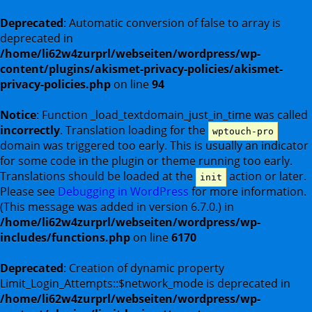
Deprecated
: Automatic conversion of false to array is
deprecated in
/home/li62w4zurprl/webseiten/wordpress/wp-
content/plugins/akismet-privacy-policies/akismet-
privacy-policies.php
on line
94
Notice
: Function _load_textdomain_just_in_time was called
incorrectly
. Translation loading for the
wptouch-pro
domain was triggered too early. This is usually an indicator
for some code in the plugin or theme running too early.
Translations should be loaded at the
action or later.
init
Please see
Debugging in WordPress
for more information.
(This message was added in version 6.7.0.) in
/home/li62w4zurprl/webseiten/wordpress/wp-
includes/functions.php
on line
6170
Deprecated
: Creation of dynamic property
Limit_Login_Attempts::$network_mode is deprecated in
/home/li62w4zurprl/webseiten/wordpress/wp-