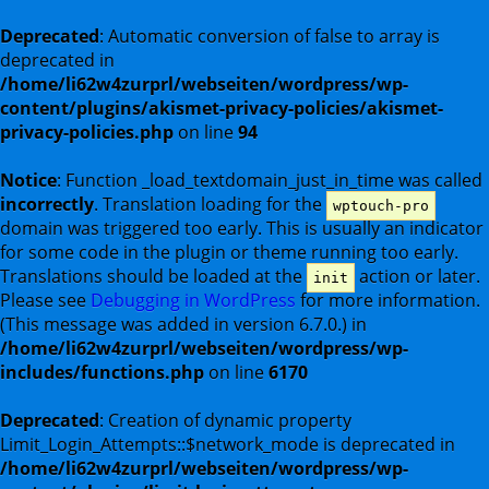
Deprecated
: Automatic conversion of false to array is
deprecated in
/home/li62w4zurprl/webseiten/wordpress/wp-
content/plugins/akismet-privacy-policies/akismet-
privacy-policies.php
on line
94
Notice
: Function _load_textdomain_just_in_time was called
incorrectly
. Translation loading for the
wptouch-pro
domain was triggered too early. This is usually an indicator
for some code in the plugin or theme running too early.
Translations should be loaded at the
action or later.
init
Please see
Debugging in WordPress
for more information.
(This message was added in version 6.7.0.) in
/home/li62w4zurprl/webseiten/wordpress/wp-
includes/functions.php
on line
6170
Deprecated
: Creation of dynamic property
Limit_Login_Attempts::$network_mode is deprecated in
/home/li62w4zurprl/webseiten/wordpress/wp-