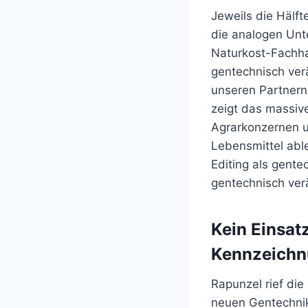
Jeweils die Hälf
die analogen Unte
Naturkost-Fachha
gentechnisch ver
unseren Partnern 
zeigt das massiv
Agrarkonzernen 
Lebensmittel able
Editing als gent
gentechnisch ver
Kein Einsat
Kennzeich
Rapunzel rief die
neuen Gentechnik