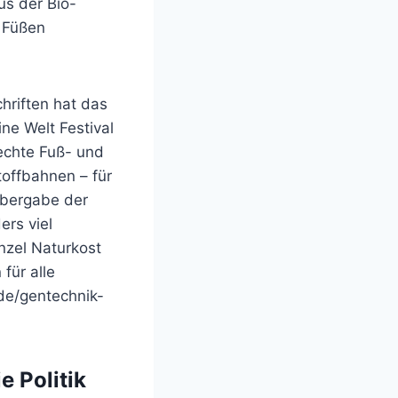
us der Bio-
 Füßen
hriften hat das
ne Welt Festival
echte Fuß- und
offbahnen – für
 Übergabe der
ers viel
nzel Naturkost
für alle
de/gentechnik-
e Politik