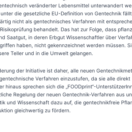
entechnisch veränderter Lebensmittel unterwandert w
unter die gesetzliche EU-Definition von Gentechnik fällt
tig nicht als gentechnisches Verfahren mit entsprech
isikoprüfung behandelt. Das hat zur Folge, dass pflanz
nd Saatgut, in deren Erbgut Wissenschaftler über Verf
griffen haben, nicht gekennzeichnet werden müssen. S
sere Teller und in die Umwelt gelangen.
derung der Initiative ist daher, alle neuen Gentechnikm
entechnische Verfahren einzustufen, da sie alle direkt 
er hinaus sprechen sich die „FOODprint“-UnterstützerInn
zliche Regelung der neuen Gentechnik-Verfahren aus un
itik und Wissenschaft dazu auf, die gentechnikfreie Pf
tion gleichwertig zu fördern.