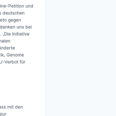
ine-Petition und
es deutschen
Veto gegen
edanken uns bei
„Die Initiative
nalen
änderte
itik, Genome
U-Verbot für
dass mit den
zur