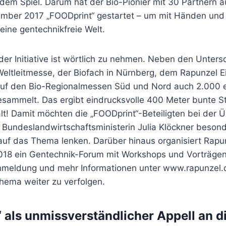
dem Spiel. Darum hat der Bio-Pionier mit 30 Partnern a
mber 2017 „FOODprint“ gestartet – um mit Händen und
eine gentechnikfreie Welt.
der Initiative ist wörtlich zu nehmen. Neben den Untersc
eltleitmesse, der Biofach in Nürnberg, dem Rapunzel Ei
auf den Bio-Regionalmessen Süd und Nord auch 2.000 
ammelt. Das ergibt eindrucksvolle 400 Meter bunte St
nfalt! Damit möchten die „FOODprint“-Beteiligten bei der
 Bundeslandwirtschaftsministerin Julia Klöckner besond
uf das Thema lenken. Darüber hinaus organisiert Rapu
018 ein Gentechnik-Forum mit Workshops und Vorträgen 
Anmeldung und mehr Informationen unter www.rapunzel.
hema weiter zu verfolgen.
 als unmissverständlicher Appell an di