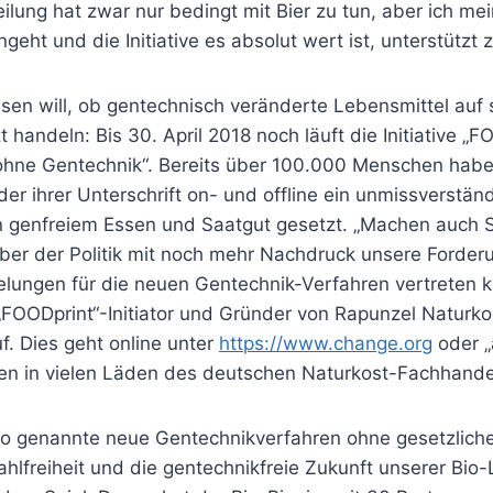
ilung hat zwar nur bedingt mit Bier zu tun, aber ich me
geht und die Initiative es absolut wert ist, unterstützt
sen will, ob gentechnisch veränderte Lebensmittel auf 
zt handeln: Bis 30. April 2018 noch läuft die Initiative „F
ohne Gentechnik“. Bereits über 100.000 Menschen habe
r ihrer Unterschrift on- und offline ein unmissverstän
n genfreiem Essen und Saatgut gesetzt. „Machen auch Si
ber der Politik mit noch mehr Nachdruck unsere Forde
lungen für die neuen Gentechnik-Verfahren vertreten kö
„FOODprint“-Initiator und Gründer von Rapunzel Naturko
uf. Dies geht online unter
https://www.change.org
oder „
sten in vielen Läden des deutschen Naturkost-Fachhande
so genannte neue Gentechnikverfahren ohne gesetzlich
hlfreiheit und die gentechnikfreie Zukunft unserer Bio