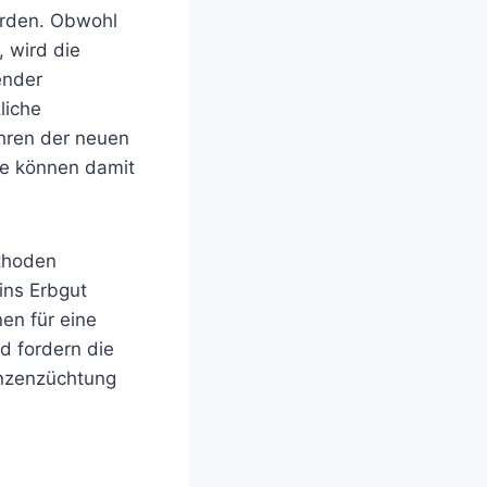
erden. Obwohl
, wird die
ender
liche
ahren der neuen
ie können damit
ethoden
ins Erbgut
en für eine
d fordern die
lanzenzüchtung