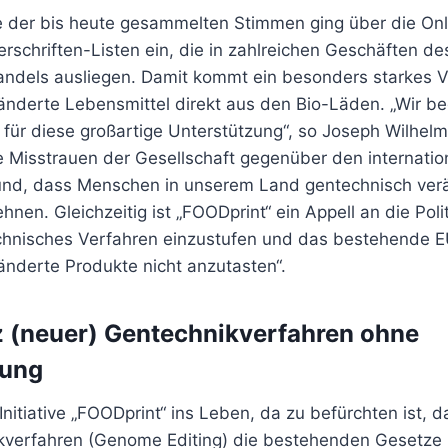
te der bis heute gesammelten Stimmen ging über die Onl
rschriften-Listen ein, die in zahlreichen Geschäften d
ndels ausliegen. Damit kommt ein besonders starkes 
änderte Lebensmittel direkt aus den Bio-Läden. „Wir b
für diese großartige Unterstützung“, so Joseph Wilhelm. 
e Misstrauen der Gesellschaft gegenüber den internatio
und, dass Menschen in unserem Land gentechnisch ver
hnen. Gleichzeitig ist „FOODprint“ ein Appell an die Pol
echnisches Verfahren einzustufen und das bestehende E
änderte Produkte nicht anzutasten“.
z (neuer) Gentechnikverfahren ohne
nung
 Initiative „FOODprint“ ins Leben, da zu befürchten ist, 
verfahren (Genome Editing) die bestehenden Gesetze 