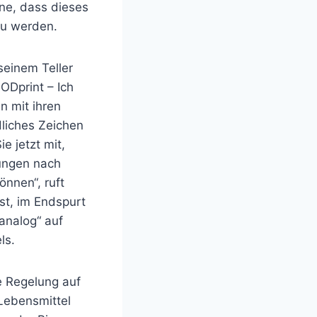
ine, dass dieses
 zu werden.
seinem Teller
OODprint – Ich
n mit ihren
dliches Zeichen
e jetzt mit,
rungen nach
nnen“, ruft
st, im Endspurt
analog“ auf
ls.
e Regelung auf
-Lebensmittel