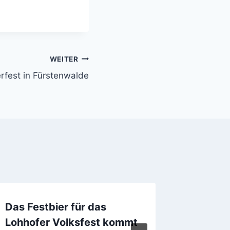
WEITER
erfest in Fürstenwalde
Das Festbier für das
Das mie
Lohhofer Volksfest kommt
Deutsc