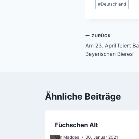
Schlagworte:
#
Deutschland
ZURÜCK
Beitragsnavi
Am 23. April feiert B
Bayerischen Bieres“
Ähnliche Beiträge
ches
Füchschen Alt
Von
Maddes
30. Januar 2021