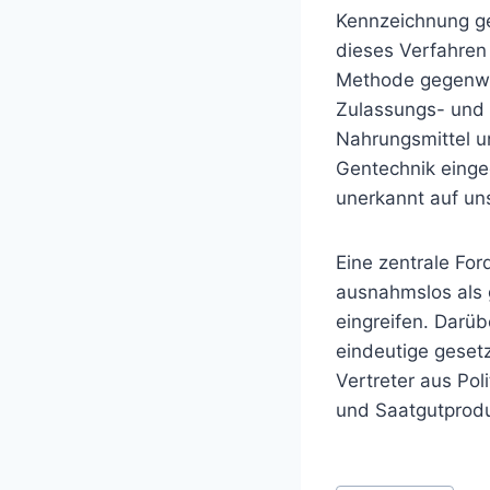
Kennzeichnung g
dieses Verfahren 
Methode gegenwär
Zulassungs- und R
Nahrungsmittel u
Gentechnik einge
unerkannt auf un
Eine zentrale For
ausnahmslos als g
eingreifen. Darüb
eindeutige geset
Vertreter aus Pol
und Saatgutproduk