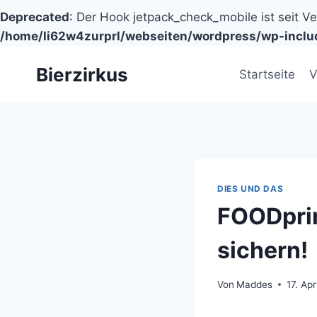
Deprecated
: Der Hook jetpack_check_mobile ist seit V
/home/li62w4zurprl/webseiten/wordpress/wp-inclu
Zum
Bierzirkus
Inhalt
Startseite
V
springen
DIES UND DAS
FOODprin
sichern!
Von
Maddes
17. Apr