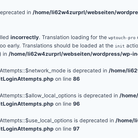
 deprecated in
/home/li62w4zurprl/webseiten/wordpre
alled
incorrectly
. Translation loading for the
wptouch-pro
too early. Translations should be loaded at the
actio
init
) in
/home/li62w4zurprl/webseiten/wordpress/wp-in
n_Attempts::$network_mode is deprecated in
/home/li6
mitLoginAttempts.php
on line
86
_Attempts::$allow_local_options is deprecated in
/home/
mitLoginAttempts.php
on line
96
_Attempts::$use_local_options is deprecated in
/home/l
mitLoginAttempts.php
on line
97