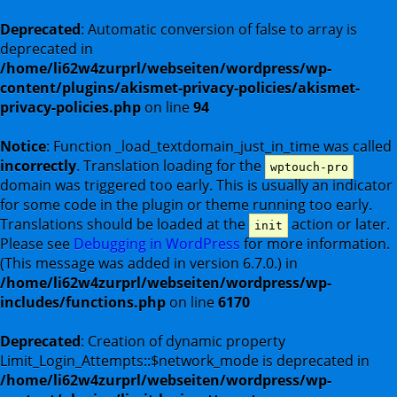
Deprecated
: Automatic conversion of false to array is
deprecated in
/home/li62w4zurprl/webseiten/wordpress/wp-
content/plugins/akismet-privacy-policies/akismet-
privacy-policies.php
on line
94
Notice
: Function _load_textdomain_just_in_time was called
incorrectly
. Translation loading for the
wptouch-pro
domain was triggered too early. This is usually an indicator
for some code in the plugin or theme running too early.
Translations should be loaded at the
action or later.
init
Please see
Debugging in WordPress
for more information.
(This message was added in version 6.7.0.) in
/home/li62w4zurprl/webseiten/wordpress/wp-
includes/functions.php
on line
6170
Deprecated
: Creation of dynamic property
Limit_Login_Attempts::$network_mode is deprecated in
/home/li62w4zurprl/webseiten/wordpress/wp-