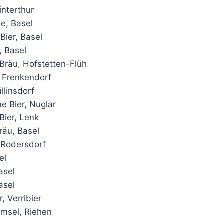
interthur
ne, Basel
Bier, Basel
, Basel
Bräu, Hofstetten-Flüh
 Frenkendorf
üllinsdorf
 Bier, Nuglar
Bier, Lenk
räu, Basel
 Rodersdorf
el
asel
asel
, Verribier
msel, Riehen