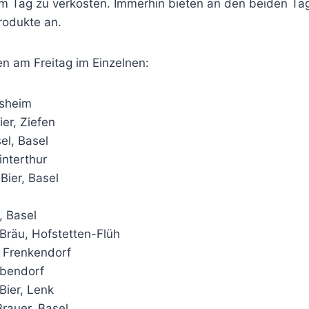
nem Tag zu verkosten. Immerhin bieten an den beiden T
rodukte an.
en am Freitag im Einzelnen:
esheim
ier, Ziefen
l, Basel
interthur
Bier, Basel
, Basel
Bräu, Hofstetten-Flüh
 Frenkendorf
ubendorf
Bier, Lenk
rauer, Basel