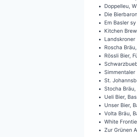
Doppelleu, W
Die Bierbaro
Em Basler sy 
Kitchen Brew
Landskroner 
Roscha Bräu,
Rössli Bier, F
Schwarzbuebe
Simmentaler 
St. Johannsb
Stocha Bräu,
Ueli Bier, Bas
Unser Bier, B
Volta Bräu, B
White Frontier
Zur Grünen A