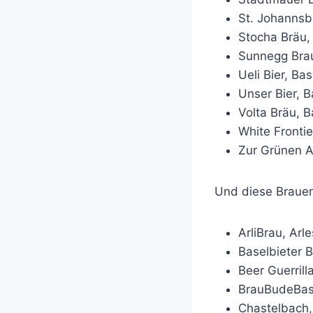
St. Johannsb
Stocha Bräu,
Sunnegg Bra
Ueli Bier, Bas
Unser Bier, B
Volta Bräu, B
White Frontier
Zur Grünen A
Und diese Brauer
ArliBrau, Arl
Baselbieter B
Beer Guerrilla
BrauBudeBase
Chastelbach,