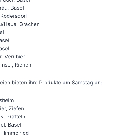
räu, Basel
 Rodersdorf
u/Haus, Grächen
el
asel
asel
, Verribier
msel, Riehen
eien bieten ihre Produkte am Samstag an:
esheim
ier, Ziefen
s, Pratteln
l, Basel
 Himmelried