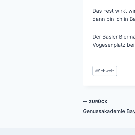
Das Fest wirkt wi
dann bin ich in B
Der Basler Bierma
Vogesenplatz bei
Schlagworte:
#
Schweiz
ZURÜCK
Beitragsnavi
Genussakademie Baye