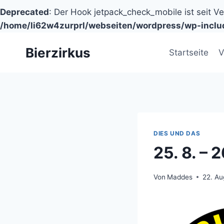
Deprecated
: Der Hook jetpack_check_mobile ist seit V
/home/li62w4zurprl/webseiten/wordpress/wp-inclu
Zum
Bierzirkus
Inhalt
Startseite
V
springen
DIES UND DAS
25. 8. – 
Von
Maddes
22. Au