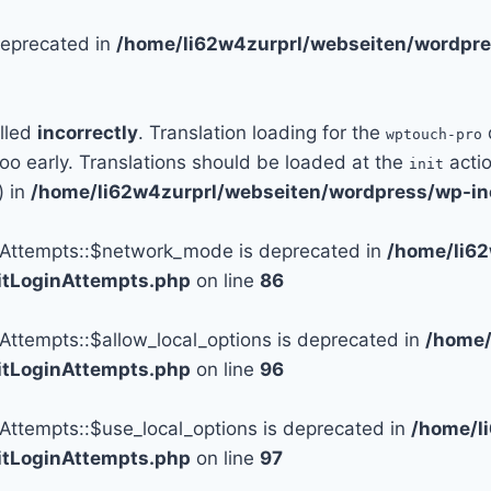
 deprecated in
/home/li62w4zurprl/webseiten/wordpre
alled
incorrectly
. Translation loading for the
wptouch-pro
too early. Translations should be loaded at the
actio
init
) in
/home/li62w4zurprl/webseiten/wordpress/wp-in
n_Attempts::$network_mode is deprecated in
/home/li6
mitLoginAttempts.php
on line
86
_Attempts::$allow_local_options is deprecated in
/home/
mitLoginAttempts.php
on line
96
_Attempts::$use_local_options is deprecated in
/home/l
mitLoginAttempts.php
on line
97