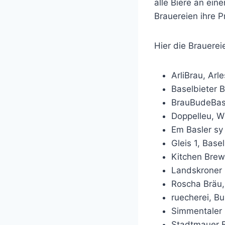
alle Biere an ei
Brauereien ihre P
Hier die Brauerei
ArliBrau, Arl
Baselbieter B
BrauBudeBase
Doppelleu, W
Em Basler sy 
Gleis 1, Basel
Kitchen Brew
Landskroner 
Roscha Bräu,
ruecherei, B
Simmentaler 
Stadtmauer B