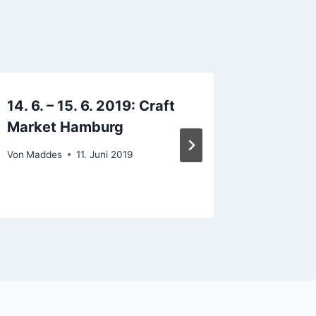
14. 6. – 15. 6. 2019: Craft
8. 9. – 
Market Hamburg
Brauer 
& Frien
Von
Maddes
11. Juni 2019
Von
Madde