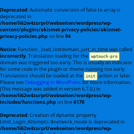
Deprecated
: Automatic conversion of false to array is
deprecated in
/home/li62w4zurprl/webseiten/wordpress/wp-
content/plugins/akismet-privacy-policies/akismet-
privacy-policies.php
on line
94
Notice
: Function _load_textdomain_just_in_time was called
incorrectly
. Translation loading for the
wptouch-pro
domain was triggered too early. This is usually an indicator
for some code in the plugin or theme running too early.
Translations should be loaded at the
action or later.
init
Please see
Debugging in WordPress
for more information.
(This message was added in version 6.7.0.) in
/home/li62w4zurprl/webseiten/wordpress/wp-
includes/functions.php
on line
6170
Deprecated
: Creation of dynamic property
Limit_Login_Attempts::$network_mode is deprecated in
/home/li62w4zurprl/webseiten/wordpress/wp-