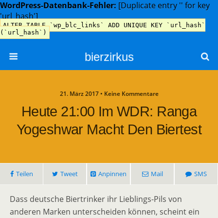
WordPress-Datenbank-Fehler:
[Duplicate entry '' for key
'url_hash']
ALTER TABLE `wp_blc_links` ADD UNIQUE KEY `url_hash`
(`url_hash`)
bierzirkus
21. März 2017 • Keine Kommentare
Heute 21:00 Im WDR: Ranga
Yogeshwar Macht Den Biertest
Teilen
Tweet
Anpinnen
Mail
SMS
Dass deutsche Biertrinker ihr Lieblings-Pils von
anderen Marken unterscheiden können, scheint ein