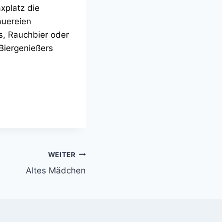
xplatz die
auereien
s,
Rauchbier
oder
 Biergenießers
WEITER
Altes Mädchen