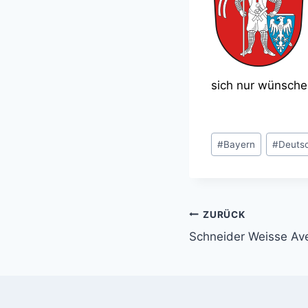
sich nur wünsche
Schlagworte:
#
Bayern
#
Deuts
ZURÜCK
Beitragsnavi
Schneider Weisse Ave