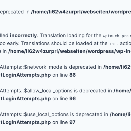
 deprecated in
/home/li62w4zurprl/webseiten/wordpre
alled
incorrectly
. Translation loading for the
wptouch-pro
too early. Translations should be loaded at the
actio
init
) in
/home/li62w4zurprl/webseiten/wordpress/wp-in
n_Attempts::$network_mode is deprecated in
/home/li6
mitLoginAttempts.php
on line
86
_Attempts::$allow_local_options is deprecated in
/home/
mitLoginAttempts.php
on line
96
_Attempts::$use_local_options is deprecated in
/home/l
mitLoginAttempts.php
on line
97