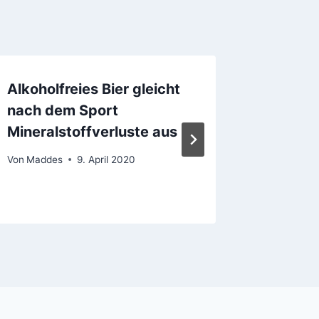
Alkoholfreies Bier gleicht
Ayinge
nach dem Sport
Von
Madde
Mineralstoffverluste aus
Von
Maddes
9. April 2020