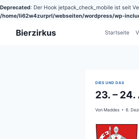
Deprecated
: Der Hook jetpack_check_mobile ist seit V
/home/li62w4zurprl/webseiten/wordpress/wp-inclu
Zum
Bierzirkus
Inhalt
Startseite
V
springen
DIES UND DAS
23. – 24
Von
Maddes
6. De