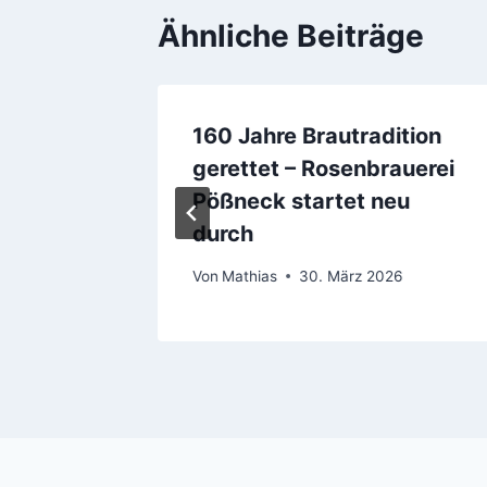
Ähnliche Beiträge
Helles
160 Jahre Brautradition
gerettet – Rosenbrauerei
024
Pößneck startet neu
durch
Von
Mathias
30. März 2026