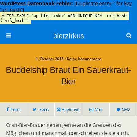
WordPress-Datenbank-Fehler:
[Duplicate entry '' for key
'url_hash']
ALTER TABLE `wp_blc_links` ADD UNIQUE KEY `url_hash`
(`url_hash`)
bierzirkus
1. Oktober 2015 • Keine Kommentare
Buddelship Braut Ein Sauerkraut-
Bier
Teilen
Tweet
Anpinnen
Mail
SMS
Craft-Bier-Brauer gehen gerne an die Grenzen des
Möglichen und manchmal überschreiten sie sie auch.