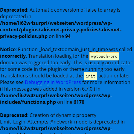
Deprecated
: Automatic conversion of false to array is
deprecated in
/home/li62w4zurprl/webseiten/wordpress/wp-
content/plugins/akismet-privacy-policies/akismet-
privacy-policies.php
on line
94
Notice
: Function _load_textdomain_just_in_time was called
incorrectly
. Translation loading for the
wptouch-pro
domain was triggered too early. This is usually an indicator
for some code in the plugin or theme running too early.
Translations should be loaded at the
action or later.
init
Please see
Debugging in WordPress
for more information.
(This message was added in version 6.7.0.) in
/home/li62w4zurprl/webseiten/wordpress/wp-
includes/functions.php
on line
6170
Deprecated
: Creation of dynamic property
Limit_Login_Attempts::$network_mode is deprecated in
/home/li62w4zurprl/webseiten/wordpress/wp-