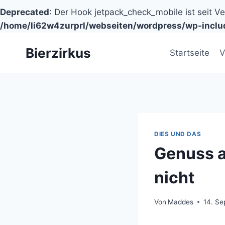
Deprecated
: Der Hook jetpack_check_mobile ist seit V
/home/li62w4zurprl/webseiten/wordpress/wp-inclu
Zum
Bierzirkus
Inhalt
Startseite
V
springen
DIES UND DAS
Genuss a
nicht
Von
Maddes
14. S