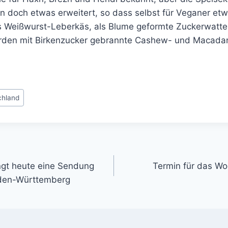
n doch etwas erweitert, so dass selbst für Veganer etwa
 Weißwurst-Leberkäs, als Blume geformte Zuckerwatte 
werden mit Birkenzucker gebrannte Cashew- und Macad
chland
gation
ngt heute eine Sendung
Termin für das W
aden-Württemberg