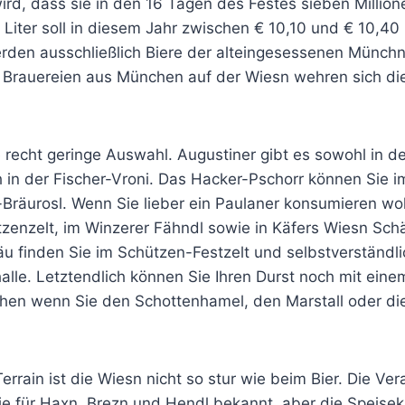
rd, dass sie in den 16 Tagen des Festes sieben Millione
Liter soll in diesem Jahr zwischen € 10,10 und € 10,40
den ausschließlich Biere der alteingesessenen Münchn
Brauereien aus München auf der Wiesn wehren sich die 
e recht geringe Auswahl. Augustiner gibt es sowohl in d
h in der Fischer-Vroni. Das Hacker-Pschorr können Sie i
-Bräurosl. Wenn Sie lieber ein Paulaner konsumieren w
zenzelt, im Winzerer Fähndl sowie in Käfers Wiesn Schä
u finden Sie im Schützen-Festzelt und selbstverständli
lle. Letztendlich können Sie Ihren Durst noch mit ein
chen wenn Sie den Schottenhamel, den Marstall oder di
errain ist die Wiesn nicht so stur wie beim Bier. Die Ver
nie für Haxn, Brezn und Hendl bekannt, aber die Speise