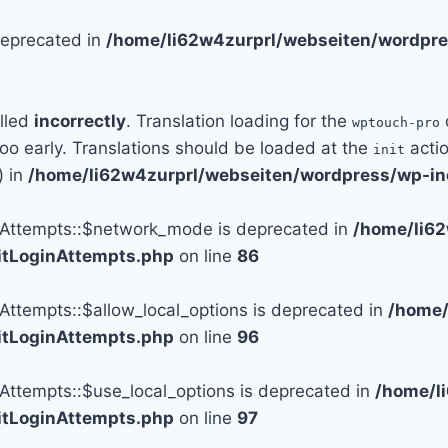
 deprecated in
/home/li62w4zurprl/webseiten/wordpre
alled
incorrectly
. Translation loading for the
wptouch-pro
too early. Translations should be loaded at the
actio
init
) in
/home/li62w4zurprl/webseiten/wordpress/wp-in
n_Attempts::$network_mode is deprecated in
/home/li6
mitLoginAttempts.php
on line
86
_Attempts::$allow_local_options is deprecated in
/home/
mitLoginAttempts.php
on line
96
_Attempts::$use_local_options is deprecated in
/home/l
mitLoginAttempts.php
on line
97