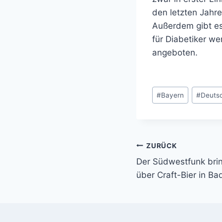
den letzten Jahre
Außerdem gibt es
für Diabetiker 
angeboten.
Schlagworte:
#
Bayern
#
Deuts
ZURÜCK
Beitragsnavi
Der Südwestfunk bri
über Craft-Bier in B