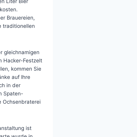
n Liter Bier
 kosten.
er Brauereien,
traditionellen
er gleichnamigen
m Hacker-Festzelt
ollen, kommen Sie
nke auf Ihre
ch in der
em Spaten-
e Ochsenbraterei
anstaltung ist
karte wurde in