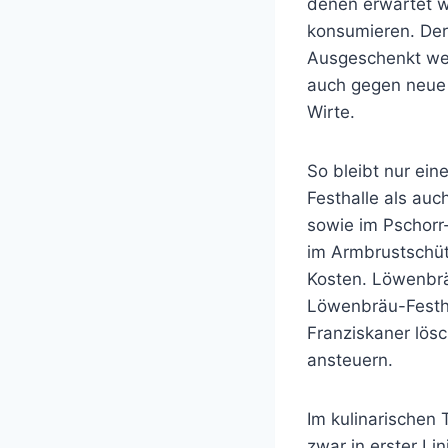
denen erwartet wi
konsumieren. Der 
Ausgeschenkt wer
auch gegen neue 
Wirte.
So bleibt nur ein
Festhalle als auc
sowie im Pschorr
im Armbrustschüt
Kosten. Löwenbrä
Löwenbräu-Festha
Franziskaner lös
ansteuern.
Im kulinarischen T
zwar in erster Li