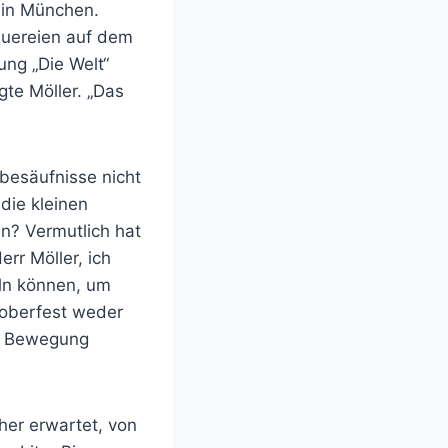
 in München.
auereien auf dem
ng „Die Welt“
te Möller. „Das
besäufnisse nicht
die kleinen
n? Vermutlich hat
rr Möller, ich
eln können, um
toberfest weder
ass Bewegung
her erwartet, von