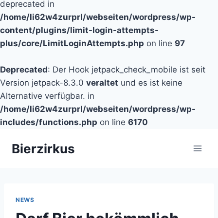
deprecated in
/home/li62w4zurprl/webseiten/wordpress/wp-
content/plugins/limit-login-attempts-
plus/core/LimitLoginAttempts.php
on line
97
Deprecated
: Der Hook jetpack_check_mobile ist seit
Version jetpack-8.3.0
veraltet
und es ist keine
Alternative verfügbar. in
/home/li62w4zurprl/webseiten/wordpress/wp-
includes/functions.php
on line
6170
Zum
Bierzirkus
Inhalt
springen
NEWS