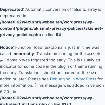
Deprecated
: Automatic conversion of false to array is
deprecated in
/home/li62w4zurprl/webseiten/wordpress/wp-
content/plugins/akismet-privacy-policies/akismet-
privacy-policies.php
on line
94
Notice
: Function _load_textdomain_just_in_time was
called
incorrectly
. Translation loading for the
wptouch-
domain was triggered too early. This is usually an
pro
indicator for some code in the plugin or theme running
too early. Translations should be loaded at the
init
action or later. Please see
Debugging in WordPress
for
more information. (This message was added in version
6.7.0.) in
/home/li62w4zurprl/webseiten/wordpress/wp-
includes/functions.php
on line
6170