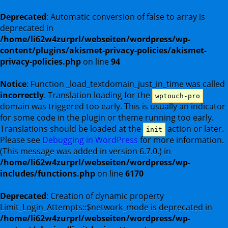
Deprecated
: Automatic conversion of false to array is
deprecated in
/home/li62w4zurprl/webseiten/wordpress/wp-
content/plugins/akismet-privacy-policies/akismet-
privacy-policies.php
on line
94
Notice
: Function _load_textdomain_just_in_time was called
incorrectly
. Translation loading for the
wptouch-pro
domain was triggered too early. This is usually an indicator
for some code in the plugin or theme running too early.
Translations should be loaded at the
action or later.
init
Please see
Debugging in WordPress
for more information.
(This message was added in version 6.7.0.) in
/home/li62w4zurprl/webseiten/wordpress/wp-
includes/functions.php
on line
6170
Deprecated
: Creation of dynamic property
Limit_Login_Attempts::$network_mode is deprecated in
/home/li62w4zurprl/webseiten/wordpress/wp-