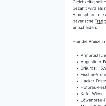
Gleichzeitig soll
bezahlt wird als 
Atmosphäre, die a
bayerische
Tradit
entscheiden.
Hier die Preise in
Armbrustschü
Augustiner-Fe
Bräurosl: 15,
Fischer-Vroni
Hacker-Festze
Hofbräu-Festz
Käfer Wiesn-
Löwenbräu-Fe