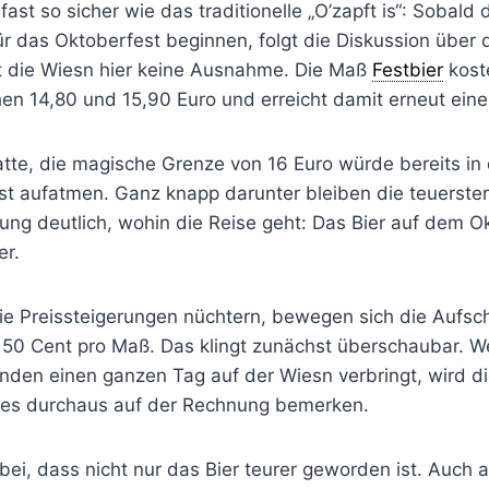
fast so sicher wie das traditionelle „O’zapft is“: Sobald 
r das Oktoberfest beginnen, folgt die Diskussion über d
 die Wiesn hier keine Ausnahme. Die Maß
Festbier
kost
hen 14,80 und 15,90 Euro und erreicht damit erneut ein
atte, die magische Grenze von 16 Euro würde bereits in
rst aufatmen. Ganz knapp darunter bleiben die teuerste
lung deutlich, wohin die Reise geht: Das Bier auf dem O
er.
ie Preissteigerungen nüchtern, bewegen sich die Aufsc
50 Cent pro Maß. Das klingt zunächst überschaubar. Wer
unden einen ganzen Tag auf der Wiesn verbringt, wird d
es durchaus auf der Rechnung bemerken.
abei, dass nicht nur das Bier teurer geworden ist. Auch a