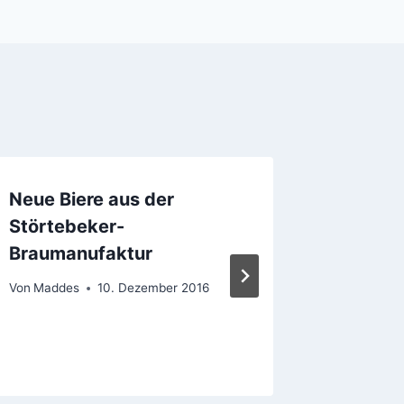
Neue Biere aus der
Tschech
Störtebeker-
des Jah
Braumanufaktur
Von
Madde
Von
Maddes
10. Dezember 2016