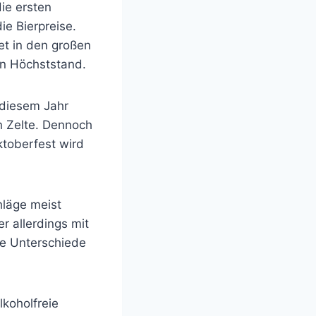
die ersten
ie Bierpreise.
et in den großen
en Höchststand.
 diesem Jahr
n Zelte. Dennoch
ktoberfest wird
hläge meist
 allerdings mit
ie Unterschiede
lkoholfreie