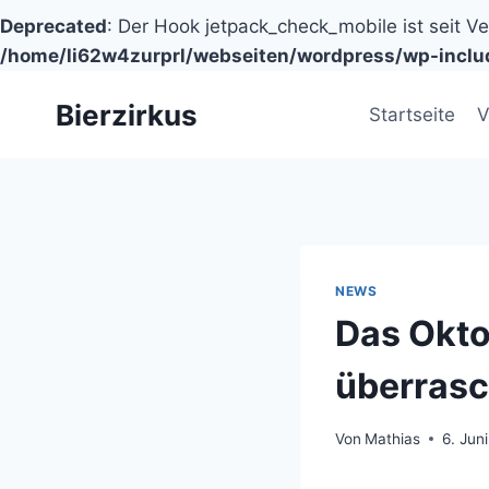
Deprecated
: Der Hook jetpack_check_mobile ist seit V
/home/li62w4zurprl/webseiten/wordpress/wp-inclu
Zum
Bierzirkus
Inhalt
Startseite
V
springen
NEWS
Das Okto
überrasc
Von
Mathias
6. Jun