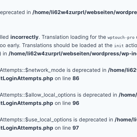
 deprecated in
/home/li62w4zurprl/webseiten/wordpre
alled
incorrectly
. Translation loading for the
wptouch-pro
too early. Translations should be loaded at the
actio
init
) in
/home/li62w4zurprl/webseiten/wordpress/wp-in
n_Attempts::$network_mode is deprecated in
/home/li6
mitLoginAttempts.php
on line
86
_Attempts::$allow_local_options is deprecated in
/home/
mitLoginAttempts.php
on line
96
_Attempts::$use_local_options is deprecated in
/home/l
mitLoginAttempts.php
on line
97