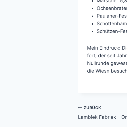
Marstall: 15,
Ochsenbratere
Paulaner-Fest
Schottenhame
Schützen-Fest
Mein Eindruck: Di
fort, der seit Ja
Nullrunde gewese
die Wiesn besuch
ZURÜCK
Beitragsnavi
Lambiek Fabriek – Or