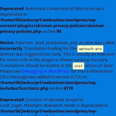
Deprecated
: Automatic conversion of false to array is
deprecated in
/home/li62w4zurprl/webseiten/wordpress/wp-
content/plugins/akismet-privacy-policies/akismet-
privacy-policies.php
on line
94
Notice
: Function _load_textdomain_just_in_time was called
incorrectly
. Translation loading for the
wptouch-pro
domain was triggered too early. This is usually an indicator
for some code in the plugin or theme running too early.
Translations should be loaded at the
action or later.
init
Please see
Debugging in WordPress
for more information.
(This message was added in version 6.7.0.) in
/home/li62w4zurprl/webseiten/wordpress/wp-
includes/functions.php
on line
6170
Deprecated
: Creation of dynamic property
Limit_Login_Attempts::$network_mode is deprecated in
/home/li62w4zurprl/webseiten/wordpress/wp-