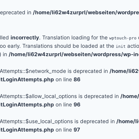
 deprecated in
/home/li62w4zurprl/webseiten/wordpre
alled
incorrectly
. Translation loading for the
wptouch-pro
too early. Translations should be loaded at the
actio
init
) in
/home/li62w4zurprl/webseiten/wordpress/wp-in
n_Attempts::$network_mode is deprecated in
/home/li6
mitLoginAttempts.php
on line
86
_Attempts::$allow_local_options is deprecated in
/home/
mitLoginAttempts.php
on line
96
_Attempts::$use_local_options is deprecated in
/home/l
mitLoginAttempts.php
on line
97