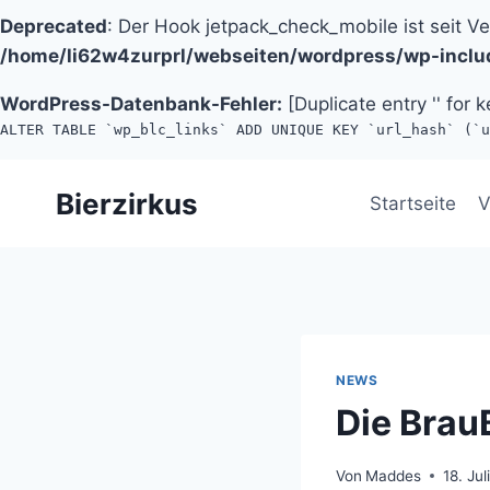
Deprecated
: Der Hook jetpack_check_mobile ist seit V
/home/li62w4zurprl/webseiten/wordpress/wp-inclu
WordPress-Datenbank-Fehler:
[Duplicate entry '' for k
ALTER TABLE `wp_blc_links` ADD UNIQUE KEY `url_hash` (`u
Zum
Bierzirkus
Inhalt
Startseite
V
springen
NEWS
Die BrauB
Von
Maddes
18. Ju