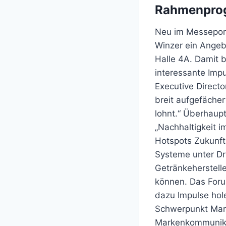
Rahmenprog
Neu im Messeport
Winzer ein Angebo
Halle 4A. Damit 
interessante Impul
Executive Directo
breit aufgefäche
lohnt.“ Überhaup
„Nachhaltigkeit 
Hotspots Zukunft
Systeme unter Dru
Getränkeherstell
können. Das Forum
dazu Impulse hole
Schwerpunkt Marke
Markenkommunikat