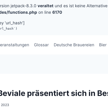
ersion jetpack-8.3.0
veraltet
und es ist keine Alternative
des/functions.php
on line
6170
ey 'url_hash']
rl_hash`)
eranstaltungen
Glossar
Deutsche Brauereien
Bier
eviale präsentiert sich in B
li 2023