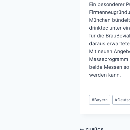
Ein besonderer Pu
Firmenneugründu
München bündelt
drinktec unter ei
für die BrauBevia
daraus erwarteten
Mit neuen Angebo
Messeprogramm g
beide Messen so 
werden kann.
Schlagworte:
#
Bayern
#
Deuts
ZURÜCK