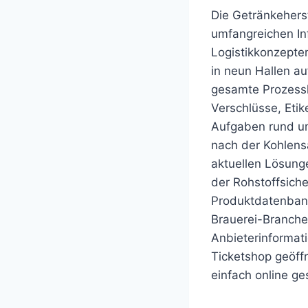
Die Getränkeherst
umfangreichen In
Logistikkonzepten
in neun Hallen au
gesamte Prozessk
Verschlüsse, Eti
Aufgaben rund um
nach der Kohlens
aktuellen Lösung
der Rohstoffsich
Produktdatenbank
Brauerei-Branche
Anbieterinformat
Ticketshop geöff
einfach online ge