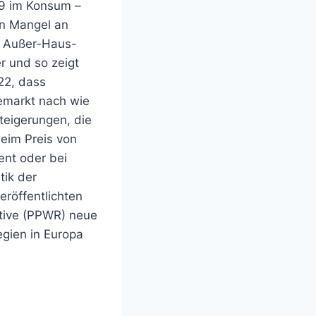
19 im Konsum –
in Mangel an
r Außer-Haus-
 und so zeigt
22, dass
emarkt nach wie
teigerungen, die
eim Preis von
ent oder bei
tik der
eröffentlichten
tive (PPWR) neue
gien in Europa