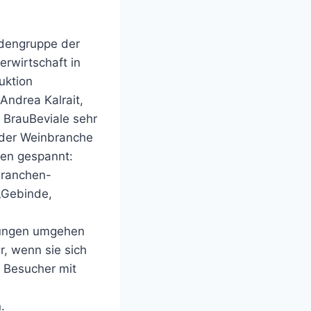
ndengruppe der
rwirtschaft in
uktion
 Andrea Kalrait,
 BrauBeviale sehr
 der Weinbranche
gen gespannt:
Branchen-
 „Gebinde,
erungen umgehen
r, wenn sie sich
e Besucher mit
.