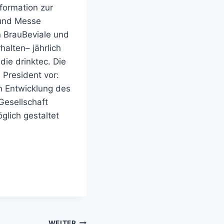
formation zur
 und Messe
 BrauBeviale und
alten– jährlich
die drinktec. Die
 President vor:
n Entwicklung des
esellschaft
glich gestaltet
WEITER