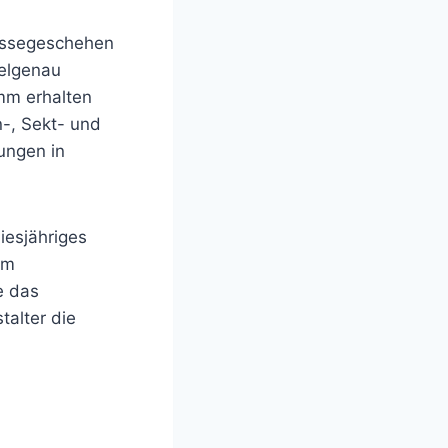
Messegeschehen
ielgenau
mm erhalten
-, Sekt- und
ungen in
iesjähriges
em
e das
talter die