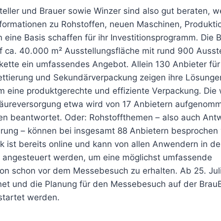
eller und Brauer sowie Winzer sind also gut beraten, we
formationen zu Rohstoffen, neuen Maschinen, Produkti
 eine Basis schaffen für ihr Investitionsprogramm. Die B
f ca. 40.000 m² Ausstellungsfläche mit rund 900 Ausstel
ette ein umfassendes Angebot. Allein 130 Anbieter fü
kettierung und Sekundärverpackung zeigen ihre Lösungen
 eine produktgerechte und effiziente Verpackung. Die 
äureversorgung etwa wird von 17 Anbietern aufgenom
en beantwortet. Oder: Rohstoffthemen – also auch Ant
erung – können bei insgesamt 88 Anbietern besprochen
 ist bereits online und kann von allen Anwendern in d
 angesteuert werden, um eine möglichst umfassende
ion schon vor dem Messebesuch zu erhalten. Ab 25. Juli 
net und die Planung für den Messebesuch auf der Brau
startet werden.