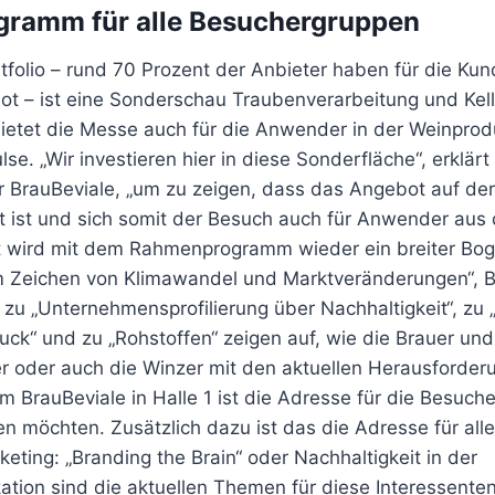
ramm für alle Besuchergruppen
folio – rund 70 Prozent der Anbieter haben für die Ku
t – ist eine Sonderschau Traubenverarbeitung und Kelle
bietet die Messe auch für die Anwender in der Weinprod
se. „Wir investieren hier in diese Sonderfläche“, erklärt
r BrauBeviale, „um zu zeigen, dass das Angebot auf der
rt ist und sich somit der Besuch auch für Anwender aus
t wird mit dem Rahmenprogramm wieder ein breiter Bo
im Zeichen von Klimawandel und Marktveränderungen“, 
 zu „Unternehmensprofilierung über Nachhaltigkeit“, zu
ck“ und zu „Rohstoffen“ zeigen auf, wie die Brauer und
er oder auch die Winzer mit den aktuellen Herausford
 BrauBeviale in Halle 1 ist die Adresse für die Besuche
n möchten. Zusätzlich dazu ist das die Adresse für all
ting: „Branding the Brain“ oder Nachhaltigkeit in der
ion sind die aktuellen Themen für diese Interessenten