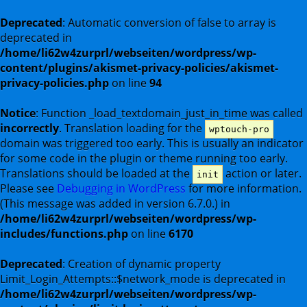
Deprecated
: Automatic conversion of false to array is
deprecated in
/home/li62w4zurprl/webseiten/wordpress/wp-
content/plugins/akismet-privacy-policies/akismet-
privacy-policies.php
on line
94
Notice
: Function _load_textdomain_just_in_time was called
incorrectly
. Translation loading for the
wptouch-pro
domain was triggered too early. This is usually an indicator
for some code in the plugin or theme running too early.
Translations should be loaded at the
action or later.
init
Please see
Debugging in WordPress
for more information.
(This message was added in version 6.7.0.) in
/home/li62w4zurprl/webseiten/wordpress/wp-
includes/functions.php
on line
6170
Deprecated
: Creation of dynamic property
Limit_Login_Attempts::$network_mode is deprecated in
/home/li62w4zurprl/webseiten/wordpress/wp-