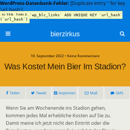
WordPress-Datenbank-Fehler:
[Duplicate entry '' for key
'url_hash']
ALTER TABLE `wp_blc_links` ADD UNIQUE KEY `url_hash`
(`url_hash`)
bierzirkus
10. September 2022 • Keine Kommentare
Was Kostet Mein Bier Im Stadion?
Teilen
Tweet
Anpinnen
Mail
SMS
Wenn Sie am Wochenende ins Stadion gehen,
kommen jedes Mal erhebliche Kosten auf Sie zu.
Damit meine ich jetzt nicht den Eintritt oder die