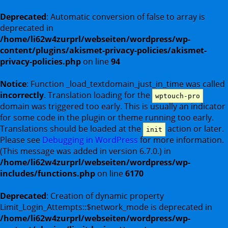
Deprecated
: Automatic conversion of false to array is
deprecated in
/home/li62w4zurprl/webseiten/wordpress/wp-
content/plugins/akismet-privacy-policies/akismet-
privacy-policies.php
on line
94
Notice
: Function _load_textdomain_just_in_time was called
incorrectly
. Translation loading for the
wptouch-pro
domain was triggered too early. This is usually an indicator
for some code in the plugin or theme running too early.
Translations should be loaded at the
action or later.
init
Please see
Debugging in WordPress
for more information.
(This message was added in version 6.7.0.) in
/home/li62w4zurprl/webseiten/wordpress/wp-
includes/functions.php
on line
6170
Deprecated
: Creation of dynamic property
Limit_Login_Attempts::$network_mode is deprecated in
/home/li62w4zurprl/webseiten/wordpress/wp-