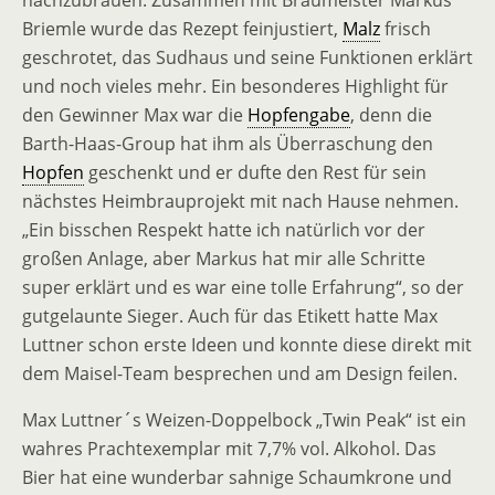
nachzubrauen. Zusammen mit Braumeister Markus
Briemle wurde das Rezept feinjustiert,
Malz
frisch
geschrotet, das Sudhaus und seine Funktionen erklärt
und noch vieles mehr. Ein besonderes Highlight für
den Gewinner Max war die
Hopfengabe
, denn die
Barth-Haas-Group hat ihm als Überraschung den
Hopfen
geschenkt und er dufte den Rest für sein
nächstes Heimbrauprojekt mit nach Hause nehmen.
„Ein bisschen Respekt hatte ich natürlich vor der
großen Anlage, aber Markus hat mir alle Schritte
super erklärt und es war eine tolle Erfahrung“, so der
gutgelaunte Sieger. Auch für das Etikett hatte Max
Luttner schon erste Ideen und konnte diese direkt mit
dem Maisel-Team besprechen und am Design feilen.
Max Luttner´s Weizen-Doppelbock „Twin Peak“ ist ein
wahres Prachtexemplar mit 7,7% vol. Alkohol. Das
Bier hat eine wunderbar sahnige Schaumkrone und