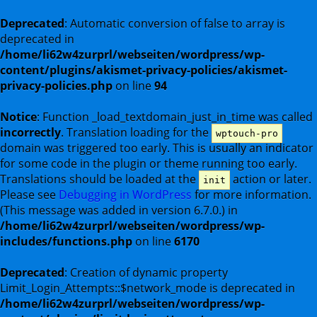
Deprecated
: Automatic conversion of false to array is
deprecated in
/home/li62w4zurprl/webseiten/wordpress/wp-
content/plugins/akismet-privacy-policies/akismet-
privacy-policies.php
on line
94
Notice
: Function _load_textdomain_just_in_time was called
incorrectly
. Translation loading for the
wptouch-pro
domain was triggered too early. This is usually an indicator
for some code in the plugin or theme running too early.
Translations should be loaded at the
action or later.
init
Please see
Debugging in WordPress
for more information.
(This message was added in version 6.7.0.) in
/home/li62w4zurprl/webseiten/wordpress/wp-
includes/functions.php
on line
6170
Deprecated
: Creation of dynamic property
Limit_Login_Attempts::$network_mode is deprecated in
/home/li62w4zurprl/webseiten/wordpress/wp-