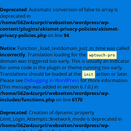
Deprecated
: Automatic conversion of false to array is
deprecated in
/home/li62w4zurprl/webseiten/wordpress/wp-
content/plugins/akismet-privacy-policies/akismet-
privacy-policies.php
on line
94
Notice
: Function _load_textdomain_just_in_time was called
incorrectly
. Translation loading for the
wptouch-pro
domain was triggered too early. This is usually an indicator
for some code in the plugin or theme running too early.
Translations should be loaded at the
action or later.
init
Please see
Debugging in WordPress
for more information.
(This message was added in version 6.7.0.) in
/home/li62w4zurprl/webseiten/wordpress/wp-
includes/functions.php
on line
6170
Deprecated
: Creation of dynamic property
Limit_Login_Attempts::$network_mode is deprecated in
/home/li62w4zurprl/webseiten/wordpress/wp-