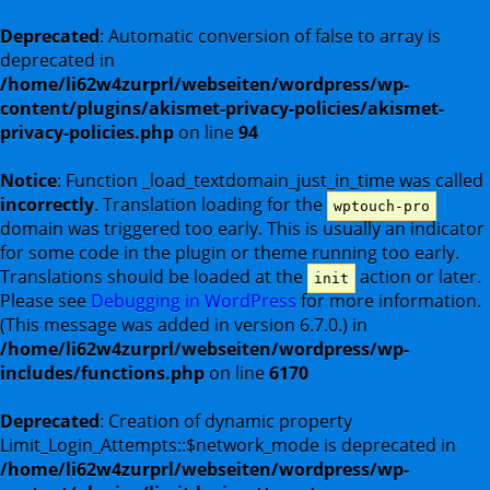
Deprecated
: Automatic conversion of false to array is
deprecated in
/home/li62w4zurprl/webseiten/wordpress/wp-
content/plugins/akismet-privacy-policies/akismet-
privacy-policies.php
on line
94
Notice
: Function _load_textdomain_just_in_time was called
incorrectly
. Translation loading for the
wptouch-pro
domain was triggered too early. This is usually an indicator
for some code in the plugin or theme running too early.
Translations should be loaded at the
action or later.
init
Please see
Debugging in WordPress
for more information.
(This message was added in version 6.7.0.) in
/home/li62w4zurprl/webseiten/wordpress/wp-
includes/functions.php
on line
6170
Deprecated
: Creation of dynamic property
Limit_Login_Attempts::$network_mode is deprecated in
/home/li62w4zurprl/webseiten/wordpress/wp-