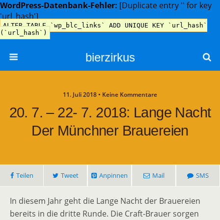
WordPress-Datenbank-Fehler:
[Duplicate entry '' for key
'url_hash']
ALTER TABLE `wp_blc_links` ADD UNIQUE KEY `url_hash`
(`url_hash`)
bierzirkus
11. Juli 2018 • Keine Kommentare
20. 7. – 22- 7. 2018: Lange Nacht
Der Münchner Brauereien
Teilen
Tweet
Anpinnen
Mail
SMS
In diesem Jahr geht die Lange Nacht der Brauereien
bereits in die dritte Runde. Die Craft-Brauer sorgen