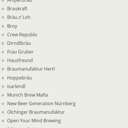
Amperbräu
Braukraft
Bräu z‘ Loh
Broy
Crew Republic
Dirndlbräu
Frau Gruber
Hausfreund
Braumanufaktur Hertl
Hoppebräu
Isarkindl
Munich Brew Mafia
New Beer Generation Nürnberg
Olchinger Braumanufaktur
Open Your Mind Brewing