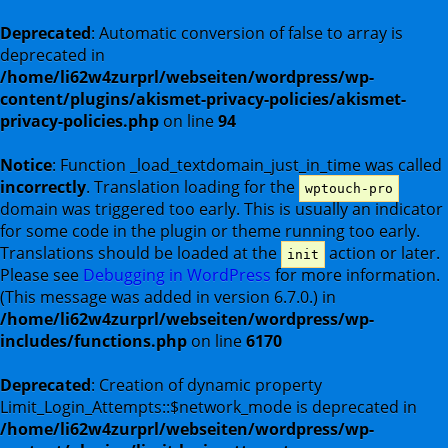
Deprecated
: Automatic conversion of false to array is
deprecated in
/home/li62w4zurprl/webseiten/wordpress/wp-
content/plugins/akismet-privacy-policies/akismet-
privacy-policies.php
on line
94
Notice
: Function _load_textdomain_just_in_time was called
incorrectly
. Translation loading for the
wptouch-pro
domain was triggered too early. This is usually an indicator
for some code in the plugin or theme running too early.
Translations should be loaded at the
action or later.
init
Please see
Debugging in WordPress
for more information.
(This message was added in version 6.7.0.) in
/home/li62w4zurprl/webseiten/wordpress/wp-
includes/functions.php
on line
6170
Deprecated
: Creation of dynamic property
Limit_Login_Attempts::$network_mode is deprecated in
/home/li62w4zurprl/webseiten/wordpress/wp-