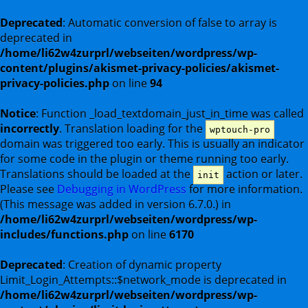
Deprecated
: Automatic conversion of false to array is
deprecated in
/home/li62w4zurprl/webseiten/wordpress/wp-
content/plugins/akismet-privacy-policies/akismet-
privacy-policies.php
on line
94
Notice
: Function _load_textdomain_just_in_time was called
incorrectly
. Translation loading for the
wptouch-pro
domain was triggered too early. This is usually an indicator
for some code in the plugin or theme running too early.
Translations should be loaded at the
action or later.
init
Please see
Debugging in WordPress
for more information.
(This message was added in version 6.7.0.) in
/home/li62w4zurprl/webseiten/wordpress/wp-
includes/functions.php
on line
6170
Deprecated
: Creation of dynamic property
Limit_Login_Attempts::$network_mode is deprecated in
/home/li62w4zurprl/webseiten/wordpress/wp-