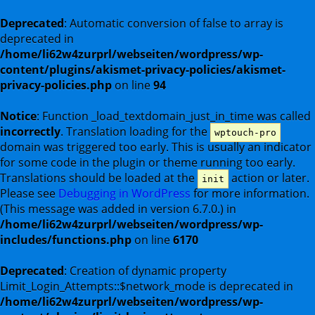
Deprecated
: Automatic conversion of false to array is
deprecated in
/home/li62w4zurprl/webseiten/wordpress/wp-
content/plugins/akismet-privacy-policies/akismet-
privacy-policies.php
on line
94
Notice
: Function _load_textdomain_just_in_time was called
incorrectly
. Translation loading for the
wptouch-pro
domain was triggered too early. This is usually an indicator
for some code in the plugin or theme running too early.
Translations should be loaded at the
action or later.
init
Please see
Debugging in WordPress
for more information.
(This message was added in version 6.7.0.) in
/home/li62w4zurprl/webseiten/wordpress/wp-
includes/functions.php
on line
6170
Deprecated
: Creation of dynamic property
Limit_Login_Attempts::$network_mode is deprecated in
/home/li62w4zurprl/webseiten/wordpress/wp-