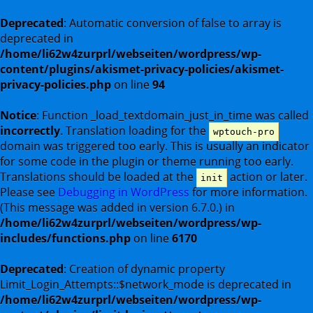
Deprecated
: Automatic conversion of false to array is
deprecated in
/home/li62w4zurprl/webseiten/wordpress/wp-
content/plugins/akismet-privacy-policies/akismet-
privacy-policies.php
on line
94
Notice
: Function _load_textdomain_just_in_time was called
incorrectly
. Translation loading for the
wptouch-pro
domain was triggered too early. This is usually an indicator
for some code in the plugin or theme running too early.
Translations should be loaded at the
action or later.
init
Please see
Debugging in WordPress
for more information.
(This message was added in version 6.7.0.) in
/home/li62w4zurprl/webseiten/wordpress/wp-
includes/functions.php
on line
6170
Deprecated
: Creation of dynamic property
Limit_Login_Attempts::$network_mode is deprecated in
/home/li62w4zurprl/webseiten/wordpress/wp-