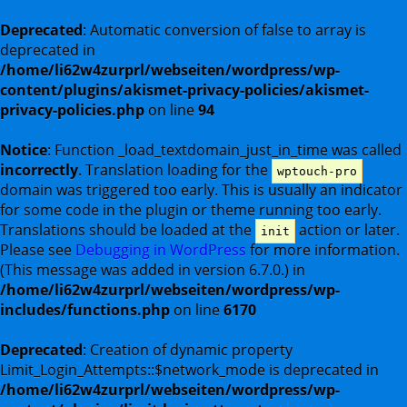
Deprecated
: Automatic conversion of false to array is
deprecated in
/home/li62w4zurprl/webseiten/wordpress/wp-
content/plugins/akismet-privacy-policies/akismet-
privacy-policies.php
on line
94
Notice
: Function _load_textdomain_just_in_time was called
incorrectly
. Translation loading for the
wptouch-pro
domain was triggered too early. This is usually an indicator
for some code in the plugin or theme running too early.
Translations should be loaded at the
action or later.
init
Please see
Debugging in WordPress
for more information.
(This message was added in version 6.7.0.) in
/home/li62w4zurprl/webseiten/wordpress/wp-
includes/functions.php
on line
6170
Deprecated
: Creation of dynamic property
Limit_Login_Attempts::$network_mode is deprecated in
/home/li62w4zurprl/webseiten/wordpress/wp-