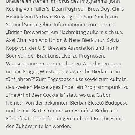
Brauereien stehen im Fokus des Programms. John
Keeling von Fuller’s, Dean Pugh von Brew Dog, Chris
Heaney von Partizan Brewing und Sam Smith von
Samuel Smith geben Informationen zum Thema
„British Breweries“. Am Nachmittag äußern sich u.a.
Axel Ohm von And Union & Neue Bierkultur, Sylvia
Kopp von der U.S. Brewers Association und Frank
Boer von der Braukunst Live! zu Prognosen,
Wunschträumen und den harten Wahrheiten rund
um die Frage: „Wo steht die deutsche Bierkultur in
fünf Jahren?“ Zum Tagesabschluss sowie zum Auftakt
des zweiten Messetages findet ein Programmpunkt zu
„The Art of Beer Cocktails“ statt, wo u.a. Gabor
Nemeth von der bekannten Bierbar Élesztő Budapest
und Daniel Bart, Gründer von Braufest Berlin und
Főzdefeszt, ihre Erfahrungen und Best Practices mit
den Zuhörern teilen werden.